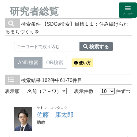
研究者総覧
メニュー
検索条件
【SDGs検索】目標１１：住み続けられ
るまちづくりを
検索する
AND検索
OR検索
使い方
検索結果
162件中61-70件目
表示順：
表示件数：
件ずつ
サトウ コウタロウ
佐藤 康太郎
助教