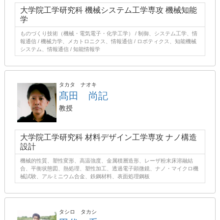
大学院工学研究科 機械システム工学専攻 機械知能
学
ものづくり技術（機械・電気電子・化学工学） / 制御、システム工学、情
報通信 / 機械力学、メカトロニクス、情報通信 / ロボティクス、知能機械
システム、情報通信 / 知能情報学
タカタ ナオキ
髙田 尚記
教授
大学院工学研究科 材料デザイン工学専攻 ナノ構造
設計
機械的性質、塑性変形、高温強度、金属積層造形、レーザ粉末床溶融結
合、平衡状態図、熱処理、塑性加工、透過電子顕微鏡、ナノ・マイクロ機
械試験、アルミニウム合金、鉄鋼材料、表面処理鋼板
タシロ タカシ