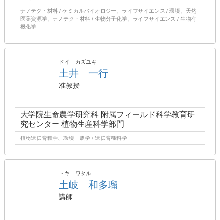
ナノテク・材料 / ケミカルバイオロジー、ライフサイエンス / 環境、天然
医薬資源学、ナノテク・材料 / 生物分子化学、ライフサイエンス / 生物有
機化学
ドイ カズユキ
土井 一行
准教授
大学院生命農学研究科 附属フィールド科学教育研
究センター 植物生産科学部門
植物遺伝育種学、環境・農学 / 遺伝育種科学
トキ ワタル
土岐 和多瑠
講師