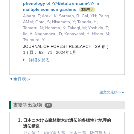
phenology of <i>Betula ermanii</i> in
multiple common gardens
査読有り
Aihara, T; Araki, K; Sarmah, R; Cai, YH; Paing,
AMM; Goto, S; Hisamoto, Y; Taneda, H;
Tomaru, N; Homma, K; Takagi, M; Yoshida, T;
Iio, A; Nagamatsu, D; Kobayashi, H; Hirota, M;
Tsumura, Y
JOURNAL OF FOREST RESEARCH 29 巻 (
1 ) 頁： 62 - 71 2024年1月
詳細を見る
▼全件表示
論文の先頭へ▲
書籍等出版物
13
日本における森林樹木の遺伝的多様性と地理的
遺伝構造
戸丸信弘・内山憲太郎・玉木一郎・阪口翔太（