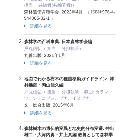
担当： 共編者(共編著者)）
森林遺伝育種学会 2022年4月
（ ISBN:
978-4-
944005-32-1
）
詳細を見る
森林学の百科事典. 日本森林学会編
戸丸信弘（ 担当： 分担執筆）
丸善出版 2021年1月
詳細を見る
地図でわかる樹木の種苗移動ガイドライン. 津
村義彦・陶山佳久編
戸丸信弘（ 担当： 分担執筆 , 範囲: カラマ
ツ、シデコブシ、ブナ、イヌブナ）
文一総合出版 2015年6月
詳細を見る
森林樹木の遺伝的変異と地史的分布変遷. 井出
雄二・大河内勇・井上真編 教養として森林学