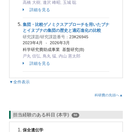
高橋 大樹, 逢沢 峰昭, 玉城 聡
詳細を見る
集団・比較ゲノミクスアプローチを用いたブナ
とイヌブナの集団の歴史と適応進化の比較
研究課題/研究課題番号：
23K26945
2023年4月
2026年3月
-
科学研究費助成事業 基盤研究(B)
戸丸 信弘, 鳥丸 猛, 内山 憲太郎
詳細を見る
▼全件表示
科研費の先頭へ▲
担当経験のある科目 (本学)
50
保全遺伝学