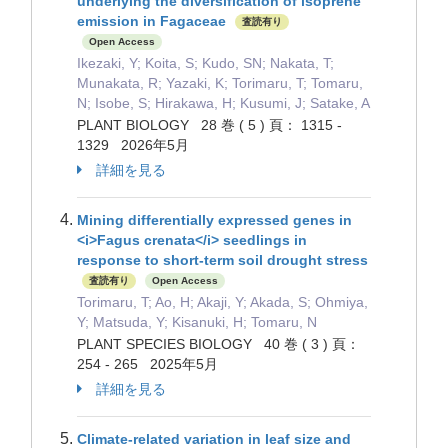
underlying the diversification of isoprene
emission in Fagaceae
査読有り
Open Access
Ikezaki, Y; Koita, S; Kudo, SN; Nakata, T;
Munakata, R; Yazaki, K; Torimaru, T; Tomaru,
N; Isobe, S; Hirakawa, H; Kusumi, J; Satake, A
PLANT BIOLOGY 28 巻 ( 5 ) 頁： 1315 -
1329 2026年5月
詳細を見る
Mining differentially expressed genes in
<i>Fagus crenata</i> seedlings in
response to short-term soil drought stress
査読有り
Open Access
Torimaru, T; Ao, H; Akaji, Y; Akada, S; Ohmiya,
Y; Matsuda, Y; Kisanuki, H; Tomaru, N
PLANT SPECIES BIOLOGY 40 巻 ( 3 ) 頁：
254 - 265 2025年5月
詳細を見る
Climate-related variation in leaf size and