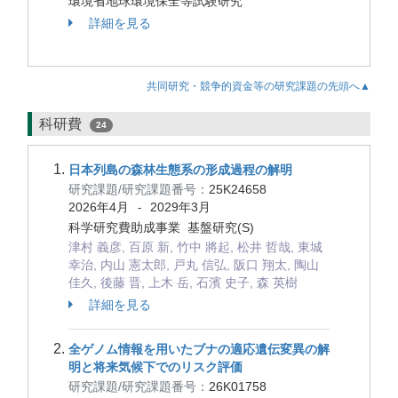
環境省地球環境保全等試験研究
詳細を見る
共同研究・競争的資金等の研究課題の先頭へ▲
科研費
24
日本列島の森林生態系の形成過程の解明
研究課題/研究課題番号：
25K24658
2026年4月
2029年3月
-
科学研究費助成事業 基盤研究(S)
津村 義彦, 百原 新, 竹中 將起, 松井 哲哉, 東城
幸治, 内山 憲太郎, 戸丸 信弘, 阪口 翔太, 陶山
佳久, 後藤 晋, 上木 岳, 石濱 史子, 森 英樹
詳細を見る
全ゲノム情報を用いたブナの適応遺伝変異の解
明と将来気候下でのリスク評価
研究課題/研究課題番号：
26K01758