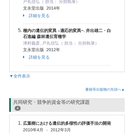
戸丸信弘（ 担当： 分担執筆）
文永堂出版 2014年
詳細を見る
種内の遺伝的変異 –適応的変異−. 井出雄二・白
石進編 森林遺伝育種学
津村義彦, 戸丸信弘（ 担当： 分担執筆）
文永堂出版 2012年
詳細を見る
▼全件表示
書籍等出版物の先頭へ▲
共同研究・競争的資金等の研究課題
4
広葉樹における遺伝的多様性の評価手法の開発
2010年4月
2012年3月
-