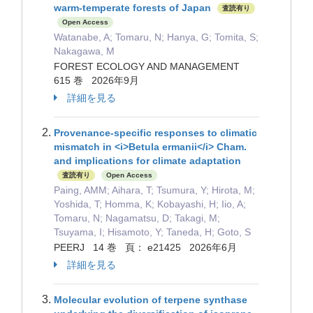
warm-temperate forests of Japan
査読有り
Open Access
Watanabe, A; Tomaru, N; Hanya, G; Tomita, S;
Nakagawa, M
FOREST ECOLOGY AND MANAGEMENT
615 巻 2026年9月
詳細を見る
Provenance-specific responses to climatic
mismatch in <i>Betula ermanii</i> Cham.
and implications for climate adaptation
査読有り
Open Access
Paing, AMM; Aihara, T; Tsumura, Y; Hirota, M;
Yoshida, T; Homma, K; Kobayashi, H; Iio, A;
Tomaru, N; Nagamatsu, D; Takagi, M;
Tsuyama, I; Hisamoto, Y; Taneda, H; Goto, S
PEERJ 14 巻 頁： e21425 2026年6月
詳細を見る
Molecular evolution of terpene synthase