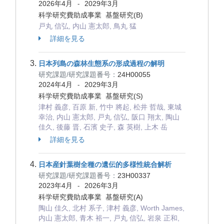
2026年4月
2029年3月
-
科学研究費助成事業 基盤研究(B)
戸丸 信弘, 内山 憲太郎, 鳥丸 猛
詳細を見る
日本列島の森林生態系の形成過程の解明
研究課題/研究課題番号：
24H00055
2024年4月
2029年3月
-
科学研究費助成事業 基盤研究(S)
津村 義彦, 百原 新, 竹中 將起, 松井 哲哉, 東城
幸治, 内山 憲太郎, 戸丸 信弘, 阪口 翔太, 陶山
佳久, 後藤 晋, 石濱 史子, 森 英樹, 上木 岳
詳細を見る
日本産針葉樹全種の遺伝的多様性統合解析
研究課題/研究課題番号：
23H00337
2023年4月
2026年3月
-
科学研究費助成事業 基盤研究(A)
陶山 佳久, 北村 系子, 津村 義彦, Worth James,
内山 憲太郎, 青木 裕一, 戸丸 信弘, 岩泉 正和,