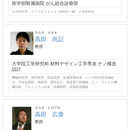
医学部附属病院 がん総合診療部
小児外科学、ライフサイエンス / 外科学一般、小児外科学
タカタ ナオキ
髙田 尚記
教授
大学院工学研究科 材料デザイン工学専攻 ナノ構造
設計
機械的性質、塑性変形、高温強度、金属積層造形、レーザ粉末床溶融結
合、平衡状態図、熱処理、塑性加工、透過電子顕微鏡、ナノ・マイクロ機
械試験、アルミニウム合金、鉄鋼材料、表面処理鋼板
タカダ ヒロアキ
高田 広章
教授