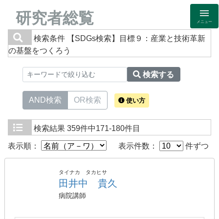
研究者総覧
メニュー
検索条件
【SDGs検索】目標９：産業と技術革新
の基盤をつくろう
検索する
AND検索
OR検索
使い方
検索結果
359件中171-180件目
表示順：
表示件数：
件ずつ
タイナカ タカヒサ
田井中 貴久
病院講師