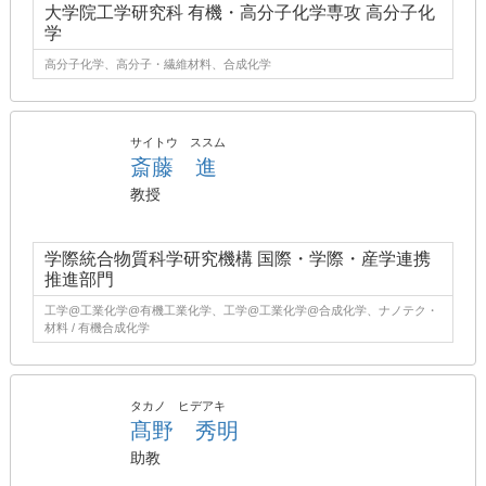
大学院工学研究科 有機・高分子化学専攻 高分子化
学
高分子化学、高分子・繊維材料、合成化学
サイトウ ススム
斎藤 進
教授
学際統合物質科学研究機構 国際・学際・産学連携
推進部門
工学@工業化学@有機工業化学、工学@工業化学@合成化学、ナノテク・
材料 / 有機合成化学
タカノ ヒデアキ
髙野 秀明
助教