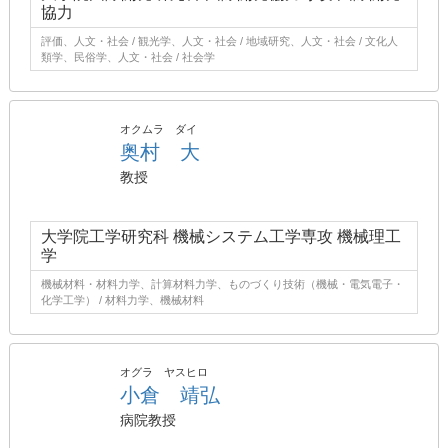
協力
評価、人文・社会 / 観光学、人文・社会 / 地域研究、人文・社会 / 文化人
類学、民俗学、人文・社会 / 社会学
オクムラ ダイ
奥村 大
教授
大学院工学研究科 機械システム工学専攻 機械理工
学
機械材料・材料力学、計算材料力学、ものづくり技術（機械・電気電子・
化学工学） / 材料力学、機械材料
オグラ ヤスヒロ
小倉 靖弘
病院教授