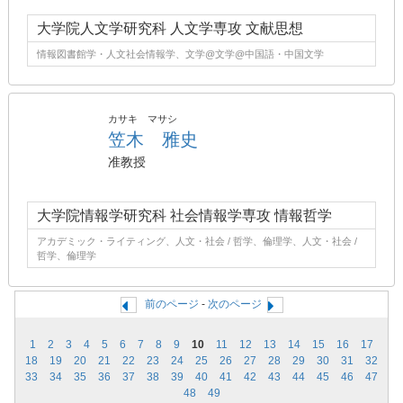
大学院人文学研究科 人文学専攻 文献思想
情報図書館学・人文社会情報学、文学@文学@中国語・中国文学
カサキ マサシ
笠木 雅史
准教授
大学院情報学研究科 社会情報学専攻 情報哲学
アカデミック・ライティング、人文・社会 / 哲学、倫理学、人文・社会 /
哲学、倫理学
前のページ
-
次のページ
1
2
3
4
5
6
7
8
9
10
11
12
13
14
15
16
17
18
19
20
21
22
23
24
25
26
27
28
29
30
31
32
33
34
35
36
37
38
39
40
41
42
43
44
45
46
47
48
49