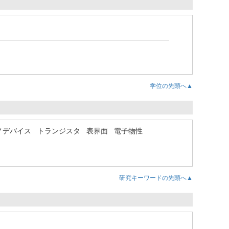
学位の先頭へ▲
ノデバイス
トランジスタ
表界面
電子物性
研究キーワードの先頭へ▲