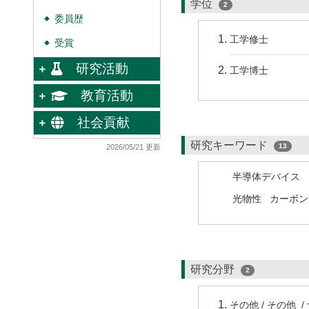
学位
2
委員歴
◆
工学修士
受賞
◆
研究活動
工学博士
教育活動
社会貢献
研究キーワード
13
2026/05/21 更新
半導体デバイス
光物性
カーボン
研究分野
2
その他 / その他