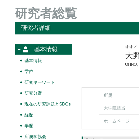
研究者総覧
研究者詳細
オオノ
基本情報
大
基本情報
◆
OHNO, 
学位
◆
研究キーワード
◆
研究分野
◆
所属
現在の研究課題とSDGs
◆
大学院担当
経歴
◆
ホームページ
学歴
◆
所属学協会
◆