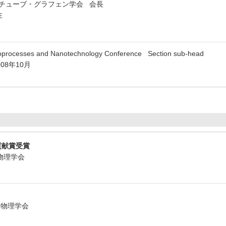
チューブ・グラフェン学会 会長
在
croprocesses and Nanotechnology Conference Section sub-head
008年10月
集貢献賞受賞
用物理学会
応用物理学会