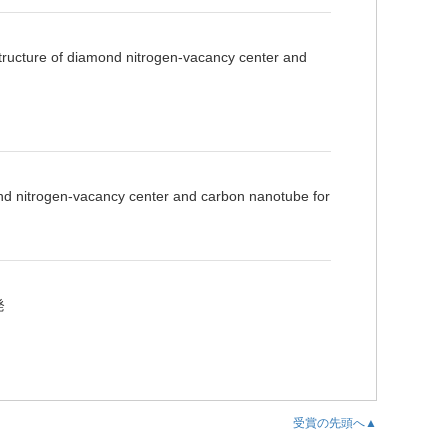
of diamond nitrogen-vacancy center and
d nitrogen-vacancy center and carbon nanotube for
発
受賞の先頭へ▲