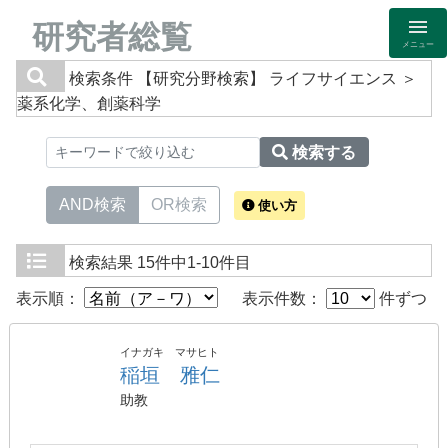
研究者総覧
メニュー
検索条件
【研究分野検索】 ライフサイエンス ＞
薬系化学、創薬科学
検索する
AND検索
OR検索
使い方
検索結果
15件中1-10件目
表示順：
表示件数：
件ずつ
イナガキ マサヒト
稲垣 雅仁
助教