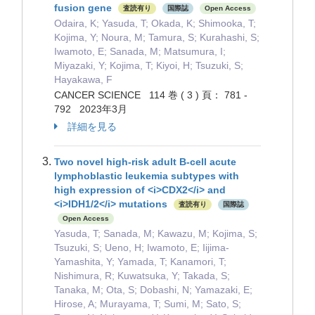
fusion gene
査読有り
国際誌
Open Access
Odaira, K; Yasuda, T; Okada, K; Shimooka, T;
Kojima, Y; Noura, M; Tamura, S; Kurahashi, S;
Iwamoto, E; Sanada, M; Matsumura, I;
Miyazaki, Y; Kojima, T; Kiyoi, H; Tsuzuki, S;
Hayakawa, F
CANCER SCIENCE 114 巻 ( 3 ) 頁： 781 -
792 2023年3月
詳細を見る
Two novel high-risk adult B-cell acute
lymphoblastic leukemia subtypes with
high expression of <i>CDX2</i> and
<i>IDH1/2</i> mutations
査読有り
国際誌
Open Access
Yasuda, T; Sanada, M; Kawazu, M; Kojima, S;
Tsuzuki, S; Ueno, H; Iwamoto, E; Iijima-
Yamashita, Y; Yamada, T; Kanamori, T;
Nishimura, R; Kuwatsuka, Y; Takada, S;
Tanaka, M; Ota, S; Dobashi, N; Yamazaki, E;
Hirose, A; Murayama, T; Sumi, M; Sato, S;