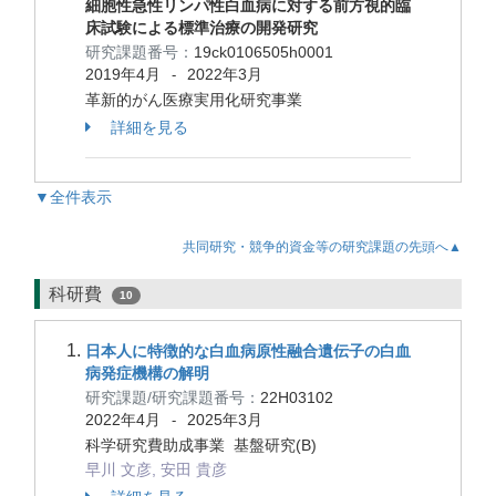
細胞性急性リンパ性白血病に対する前方視的臨
床試験による標準治療の開発研究
研究課題番号：
19ck0106505h0001
2019年4月
2022年3月
-
革新的がん医療実用化研究事業
詳細を見る
▼全件表示
共同研究・競争的資金等の研究課題の先頭へ▲
科研費
10
日本人に特徴的な白血病原性融合遺伝子の白血
病発症機構の解明
研究課題/研究課題番号：
22H03102
2022年4月
2025年3月
-
科学研究費助成事業 基盤研究(B)
早川 文彦, 安田 貴彦