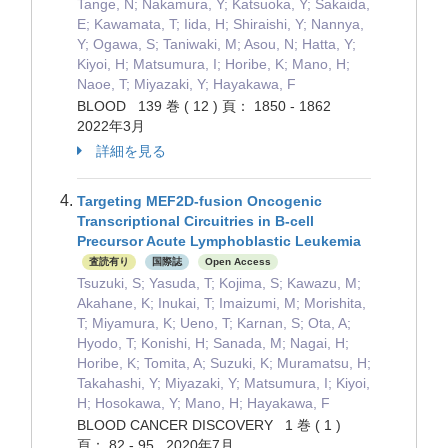
Tange, N; Nakamura, Y; Katsuoka, Y; Sakaida,
E; Kawamata, T; Iida, H; Shiraishi, Y; Nannya,
Y; Ogawa, S; Taniwaki, M; Asou, N; Hatta, Y;
Kiyoi, H; Matsumura, I; Horibe, K; Mano, H;
Naoe, T; Miyazaki, Y; Hayakawa, F
BLOOD 139 巻 ( 12 ) 頁： 1850 - 1862
2022年3月
詳細を見る
Targeting MEF2D-fusion Oncogenic
Transcriptional Circuitries in B-cell
Precursor Acute Lymphoblastic Leukemia
査読有り
国際誌
Open Access
Tsuzuki, S; Yasuda, T; Kojima, S; Kawazu, M;
Akahane, K; Inukai, T; Imaizumi, M; Morishita,
T; Miyamura, K; Ueno, T; Karnan, S; Ota, A;
Hyodo, T; Konishi, H; Sanada, M; Nagai, H;
Horibe, K; Tomita, A; Suzuki, K; Muramatsu, H;
Takahashi, Y; Miyazaki, Y; Matsumura, I; Kiyoi,
H; Hosokawa, Y; Mano, H; Hayakawa, F
BLOOD CANCER DISCOVERY 1 巻 ( 1 )
頁： 82 - 95 2020年7月