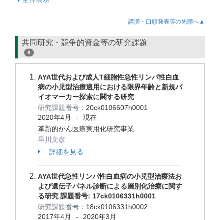
講演・口頭発表等の先頭へ▲
共同研究・競争的資金等の研究課題
8
AYA世代および成人T細胞性急性リンパ性白血
病の小児型治療適用における限界年齢と新規バ
イオマーカー探索に関する研究
研究課題番号：
20ck0106607h0001
2020年4月
現在
-
革新的がん医療実用化研究事業
早川文彦
詳細を見る
AYA世代急性リンパ性白血病の小児型治療法お
よび遺伝子パネル診断による層別化治療に関す
る研究 課題番号: 17ck0106331h0001
研究課題番号：
18ck0106331h0002
2017年4月
2020年3月
-