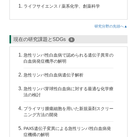
ライフサイエンス / 薬系化学、創薬科学
研究分野の先頭へ▲
現在の研究課題とSDGs
5
急性リンパ性白血病で認められる遺伝子異常の
白血病発症機序の解明
急性リンパ性白血病遺伝子解析
急性リンパ芽球性白血病に対する最適な化学療
法の検討
プライマリ腫瘍細胞を用いた新規薬剤スクリー
ニング方法の開発
PAX5遺伝子変異による急性リンパ性白血病発
症機構の解明