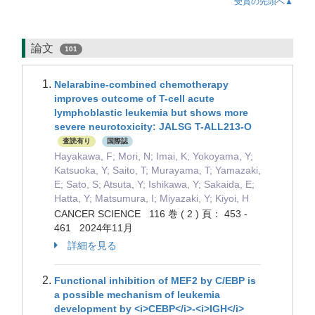
受賞の先頭へ▲
論文
101
Nelarabine-combined chemotherapy
improves outcome of T-cell acute
lymphoblastic leukemia but shows more
severe neurotoxicity: JALSG T-ALL213-O
査読有り
国際誌
Hayakawa, F; Mori, N; Imai, K; Yokoyama, Y;
Katsuoka, Y; Saito, T; Murayama, T; Yamazaki,
E; Sato, S; Atsuta, Y; Ishikawa, Y; Sakaida, E;
Hatta, Y; Matsumura, I; Miyazaki, Y; Kiyoi, H
CANCER SCIENCE 116 巻 ( 2 ) 頁： 453 -
461 2024年11月
詳細を見る
Functional inhibition of MEF2 by C/EBP is
a possible mechanism of leukemia
development by <i>CEBP</i>-<i>IGH</i>