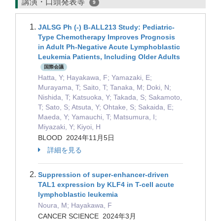
講演・口頭発表等
9
JALSG Ph (-) B-ALL213 Study: Pediatric-
Type Chemotherapy Improves Prognosis
in Adult Ph-Negative Acute Lymphoblastic
Leukemia Patients, Including Older Adults
国際会議
Hatta, Y; Hayakawa, F; Yamazaki, E;
Murayama, T; Saito, T; Tanaka, M; Doki, N;
Nishida, T; Katsuoka, Y; Takada, S; Sakamoto,
T; Sato, S; Atsuta, Y; Ohtake, S; Sakaida, E;
Maeda, Y; Yamauchi, T; Matsumura, I;
Miyazaki, Y; Kiyoi, H
BLOOD 2024年11月5日
詳細を見る
Suppression of super-enhancer-driven
TAL1 expression by KLF4 in T-cell acute
lymphoblastic leukemia
Noura, M; Hayakawa, F
CANCER SCIENCE 2024年3月