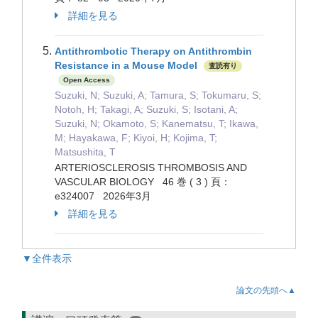
詳細を見る
Antithrombotic Therapy on Antithrombin
Resistance in a Mouse Model
査読有り
Open Access
Suzuki, N; Suzuki, A; Tamura, S; Tokumaru, S;
Notoh, H; Takagi, A; Suzuki, S; Isotani, A;
Suzuki, N; Okamoto, S; Kanematsu, T; Ikawa,
M; Hayakawa, F; Kiyoi, H; Kojima, T;
Matsushita, T
ARTERIOSCLEROSIS THROMBOSIS AND
VASCULAR BIOLOGY 46 巻 ( 3 ) 頁：
e324007 2026年3月
詳細を見る
▼全件表示
論文の先頭へ▲