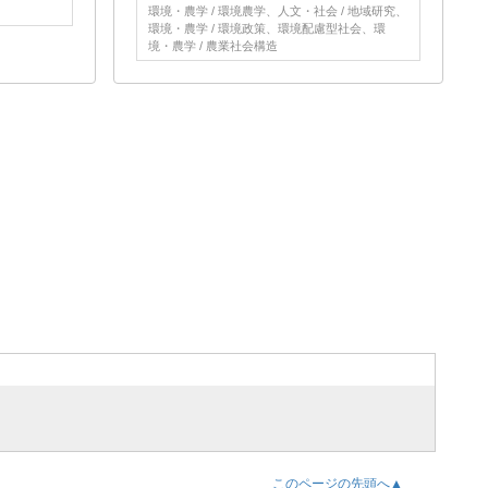
環境・農学 / 環境農学、人文・社会 / 地域研究、
環境・農学 / 環境政策、環境配慮型社会、環
境・農学 / 農業社会構造
このページの先頭へ▲