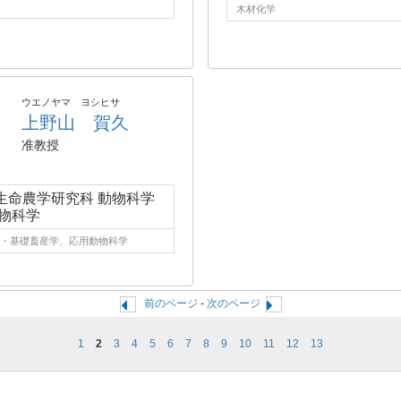
木材化学
ウエノヤマ ヨシヒサ
上野山 賀久
准教授
生命農学研究科 動物科学
動物科学
・基礎畜産学、応用動物科学
前のページ
-
次のページ
1
2
3
4
5
6
7
8
9
10
11
12
13