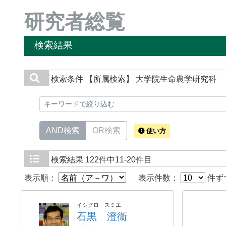
研究者総覧
検索結果
検索条件
【所属検索】 大学院生命農学研究科
AND検索
OR検索
使い方
検索結果
122件中11-20件目
表示順：
表示件数：
件ず
イシグロ スミエ
石黒 澄衞