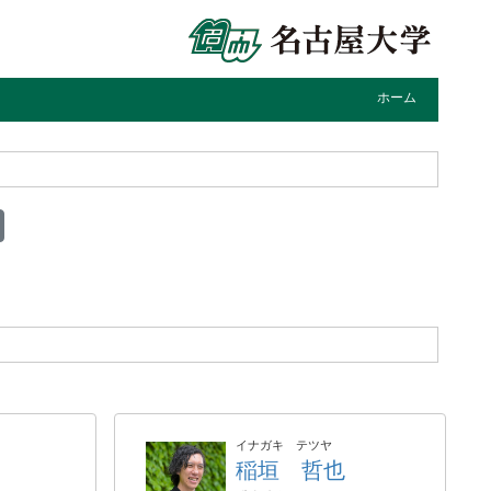
ホーム
イナガキ テツヤ
稲垣 哲也