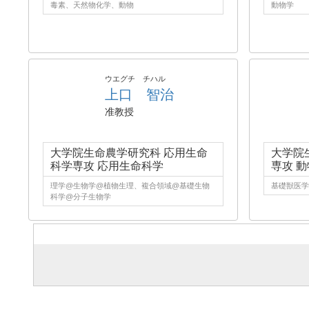
毒素、天然物化学、動物
動物学
ウエグチ チハル
上口 智治
准教授
大学院生命農学研究科 応用生命
大学院
科学専攻 応用生命科学
専攻 
理学@生物学@植物生理、複合領域@基礎生物
基礎獣医学
科学@分子生物学