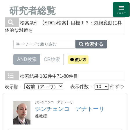
研究者総覧
メニュー
検索条件
【SDGs検索】目標１３：気候変動に具
体的な対策を
検索する
AND検索
OR検索
使い方
検索結果
182件中71-80件目
表示順：
表示件数：
件ずつ
ジンチエンコ アナトーリ
ジンチェンコ アナトーリ
准教授