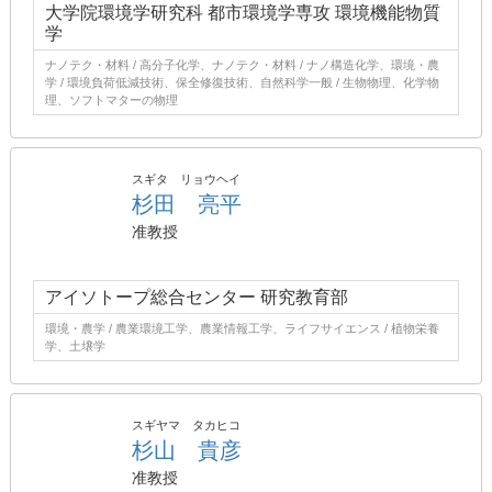
大学院環境学研究科 都市環境学専攻 環境機能物質
学
ナノテク・材料 / 高分子化学、ナノテク・材料 / ナノ構造化学、環境・農
学 / 環境負荷低減技術、保全修復技術、自然科学一般 / 生物物理、化学物
理、ソフトマターの物理
スギタ リョウヘイ
杉田 亮平
准教授
アイソトープ総合センター 研究教育部
環境・農学 / 農業環境工学、農業情報工学、ライフサイエンス / 植物栄養
学、土壌学
スギヤマ タカヒコ
杉山 貴彦
准教授