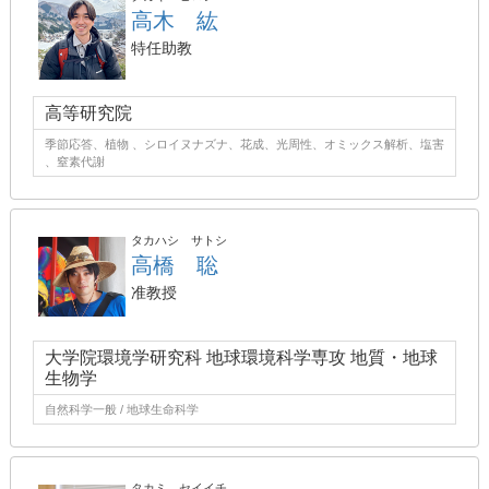
高木 紘
特任助教
高等研究院
季節応答、植物 、シロイヌナズナ、花成、光周性、オミックス解析、塩害
、窒素代謝
タカハシ サトシ
高橋 聡
准教授
大学院環境学研究科 地球環境科学専攻 地質・地球
生物学
自然科学一般 / 地球生命科学
タカミ セイイチ