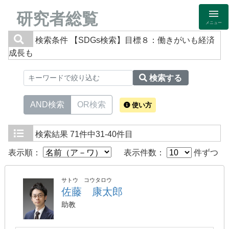
研究者総覧
メニュー
検索条件
【SDGs検索】目標８：働きがいも経済
成長も
検索する
AND検索
OR検索
使い方
検索結果
71件中31-40件目
表示順：
表示件数：
件ずつ
サトウ コウタロウ
佐藤 康太郎
助教