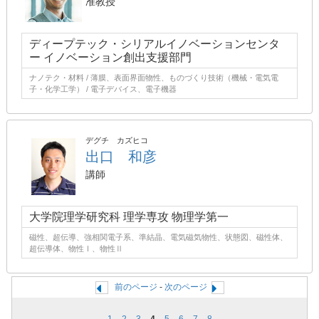
准教授
ディープテック・シリアルイノベーションセンタ
ー イノベーション創出支援部門
ナノテク・材料 / 薄膜、表面界面物性、ものづくり技術（機械・電気電
子・化学工学） / 電子デバイス、電子機器
デグチ カズヒコ
出口 和彦
講師
大学院理学研究科 理学専攻 物理学第一
磁性、超伝導、強相関電子系、準結晶、電気磁気物性、状態図、磁性体、
超伝導体、物性Ⅰ、物性Ⅱ
前のページ
-
次のページ
1
2
3
4
5
6
7
8