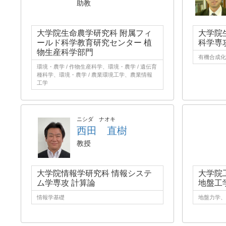
助教
大学院生命農学研究科 附属フィ
大学院
ールド科学教育研究センター 植
科学専
物生産科学部門
有機合成化
環境・農学 / 作物生産科学、環境・農学 / 遺伝育
種科学、環境・農学 / 農業環境工学、農業情報
工学
ニシダ ナオキ
西田 直樹
教授
大学院情報学研究科 情報システ
大学院
ム学専攻 計算論
地盤工
情報学基礎
地盤力学、