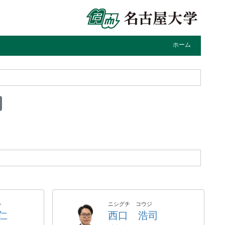
ホーム
ト
ニシグチ コウジ
仁
西口 浩司