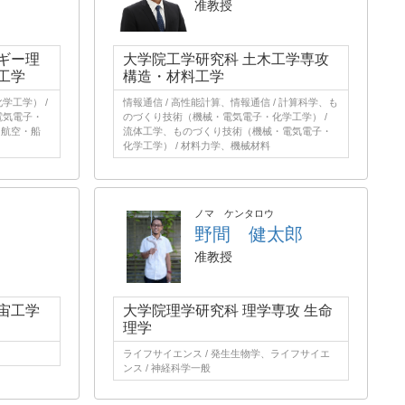
准教授
ギー理
大学院工学研究科 土木工学専攻
工学
構造・材料工学
学工学） /
情報通信 / 高性能計算、情報通信 / 計算科学、も
電気電子・
のづくり技術（機械・電気電子・化学工学） /
（航空・船
流体工学、ものづくり技術（機械・電気電子・
化学工学） / 材料力学、機械材料
ノマ ケンタロウ
野間 健太郎
准教授
宙工学
大学院理学研究科 理学専攻 生命
理学
ライフサイエンス / 発生生物学、ライフサイエ
ンス / 神経科学一般