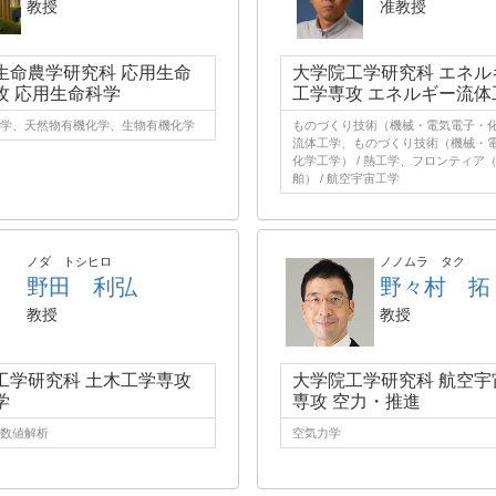
教授
准教授
生命農学研究科 応用生命
大学院工学研究科 エネル
攻 応用生命科学
工学専攻 エネルギー流体
学、天然物有機化学、生物有機化学
ものづくり技術（機械・電気電子・化
流体工学、ものづくり技術（機械・
化学工学） / 熱工学、フロンティア
舶） / 航空宇宙工学
ノダ トシヒロ
ノノムラ タク
野田 利弘
野々村 拓
教授
教授
工学研究科 土木工学専攻
大学院工学研究科 航空宇
学
専攻 空力・推進
数値解析
空気力学