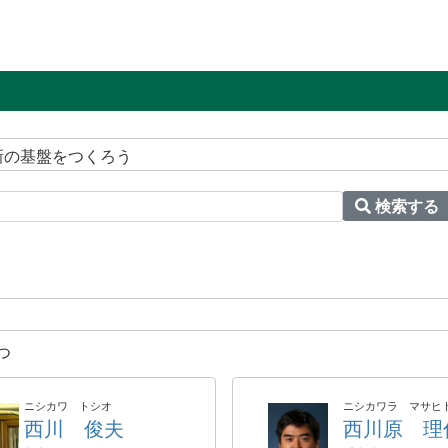
新の基盤をつくろう
検索する
つ
ニシカワ トシオ
ニシカワラ マサヒ
西川 俊夫
西川原 理