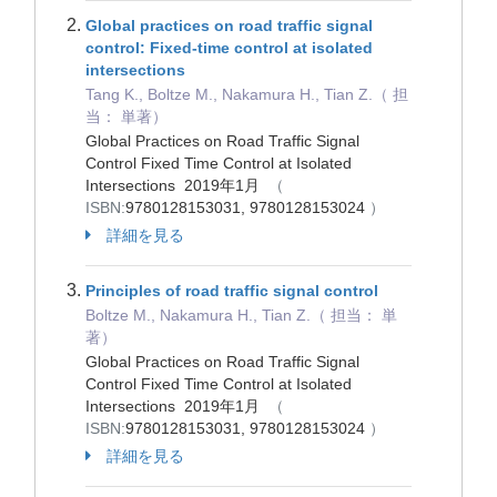
Global practices on road traffic signal
control: Fixed-time control at isolated
intersections
Tang K., Boltze M., Nakamura H., Tian Z.（ 担
当： 単著）
Global Practices on Road Traffic Signal
Control Fixed Time Control at Isolated
Intersections 2019年1月
（
ISBN:
9780128153031, 9780128153024
）
詳細を見る
Principles of road traffic signal control
Boltze M., Nakamura H., Tian Z.（ 担当： 単
著）
Global Practices on Road Traffic Signal
Control Fixed Time Control at Isolated
Intersections 2019年1月
（
ISBN:
9780128153031, 9780128153024
）
詳細を見る