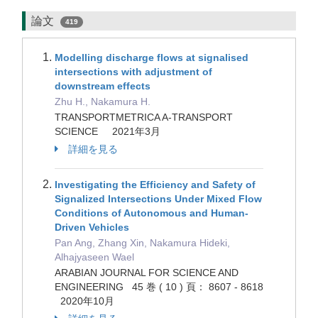
論文
419
Modelling discharge flows at signalised
intersections with adjustment of
downstream effects
Zhu H., Nakamura H.
TRANSPORTMETRICA A-TRANSPORT
SCIENCE 2021年3月
詳細を見る
Investigating the Efficiency and Safety of
Signalized Intersections Under Mixed Flow
Conditions of Autonomous and Human-
Driven Vehicles
Pan Ang, Zhang Xin, Nakamura Hideki,
Alhajyaseen Wael
ARABIAN JOURNAL FOR SCIENCE AND
ENGINEERING 45 巻 ( 10 ) 頁： 8607 - 8618
2020年10月