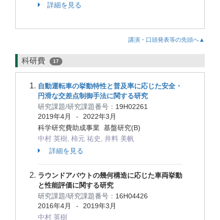
詳細を見る
講演・口頭発表等の先頭へ▲
科研費
17
自動運転車の挙動特性と普及率に応じた安全・
円滑な交差点制御手法に関する研究
研究課題/研究課題番号：
19H02261
2019年4月
2022年3月
-
科学研究費助成事業 基盤研究(B)
中村 英樹, 柿元 祐史, 井料 美帆
詳細を見る
ラウンドアバウトの幾何構造に応じた車両挙動
と性能評価に関する研究
研究課題/研究課題番号：
16H04426
2016年4月
2019年3月
-
中村 英樹