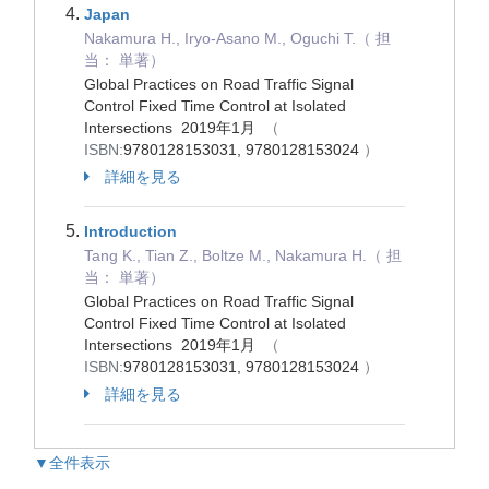
Japan
Nakamura H., Iryo-Asano M., Oguchi T.（ 担
当： 単著）
Global Practices on Road Traffic Signal
Control Fixed Time Control at Isolated
Intersections 2019年1月
（
ISBN:
9780128153031, 9780128153024
）
詳細を見る
Introduction
Tang K., Tian Z., Boltze M., Nakamura H.（ 担
当： 単著）
Global Practices on Road Traffic Signal
Control Fixed Time Control at Isolated
Intersections 2019年1月
（
ISBN:
9780128153031, 9780128153024
）
詳細を見る
▼全件表示