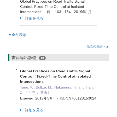
Global Practices on Road Traffic Signal
Control: Fixed-Time Control at Isolated
Intersections 頁： 163 - 184 2019年1月
詳細を見る
▼全件表示
論文の先頭へ▲
書籍等出版物
18
Global Practices on Road Traffic Signal
Control : Fixed-Time Control at Isolated
Intersections
Tang, K., Boltze, M., Nakamura, H. and Tian,
Z.（ 担当： 共著）
Elsevier 2019年5月
（ ISBN:
9780128153024
）
詳細を見る