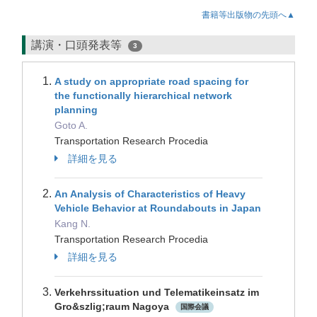
書籍等出版物の先頭へ▲
講演・口頭発表等
3
A study on appropriate road spacing for
the functionally hierarchical network
planning
Goto A.
Transportation Research Procedia
詳細を見る
An Analysis of Characteristics of Heavy
Vehicle Behavior at Roundabouts in Japan
Kang N.
Transportation Research Procedia
詳細を見る
Verkehrssituation und Telematikeinsatz im
Gro&szlig;raum Nagoya
国際会議