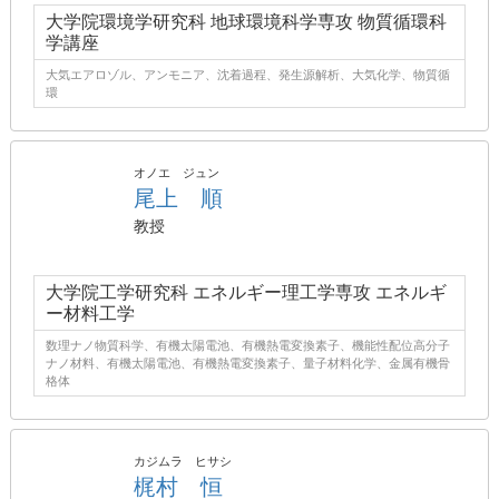
大学院環境学研究科 地球環境科学専攻 物質循環科
学講座
大気エアロゾル、アンモニア、沈着過程、発生源解析、大気化学、物質循
環
オノエ ジュン
尾上 順
教授
大学院工学研究科 エネルギー理工学専攻 エネルギ
ー材料工学
数理ナノ物質科学、有機太陽電池、有機熱電変換素子、機能性配位高分子
ナノ材料、有機太陽電池、有機熱電変換素子、量子材料化学、金属有機骨
格体
カジムラ ヒサシ
梶村 恒