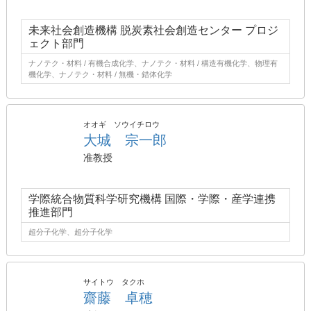
未来社会創造機構 脱炭素社会創造センター プロジ
ェクト部門
ナノテク・材料 / 有機合成化学、ナノテク・材料 / 構造有機化学、物理有
機化学、ナノテク・材料 / 無機・錯体化学
オオギ ソウイチロウ
大城 宗一郎
准教授
学際統合物質科学研究機構 国際・学際・産学連携
推進部門
超分子化学、超分子化学
サイトウ タクホ
齋藤 卓穂