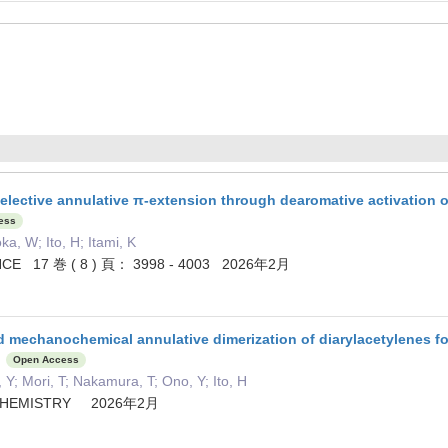
selective annulative π-extension through dearomative activation 
ess
a, W; Ito, H; Itami, K
CE 17 巻 ( 8 ) 頁： 3998 - 4003 2026年2月
 mechanochemical annulative dimerization of diarylacetylenes f
Open Access
Y; Mori, T; Nakamura, T; Ono, Y; Ito, H
CHEMISTRY 2026年2月