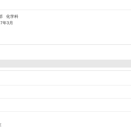
部 化学科
07年3月
在