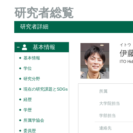
研究者総覧
研究者詳細
イトウ
基本情報
伊
基本情報
◆
ITO Hid
学位
◆
研究分野
◆
現在の研究課題とSDGs
◆
所属
経歴
◆
大学院担当
学歴
◆
学部担当
所属学協会
◆
連絡先
委員歴
◆