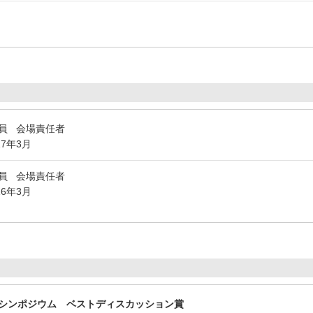
委員 会場責任者
17年3月
委員 会場責任者
16年3月
シンポジウム ベストディスカッション賞