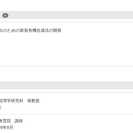
s
1
出のための新規有機合成法の開発
院理学研究科 准教授
在
教育院 講師
18年8月