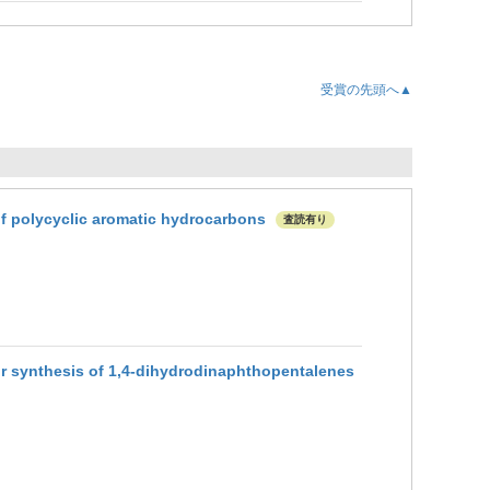
受賞の先頭へ▲
of polycyclic aromatic hydrocarbons
査読有り
or synthesis of 1,4-dihydrodinaphthopentalenes