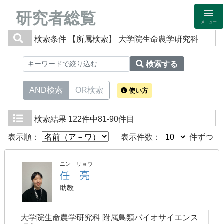
研究者総覧
メニュー
検索条件
【所属検索】 大学院生命農学研究科
検索する
AND検索
OR検索
使い方
検索結果
122件中81-90件目
表示順：
表示件数：
件ずつ
ニン リョウ
任 亮
助教
大学院生命農学研究科 附属鳥類バイオサイエンス