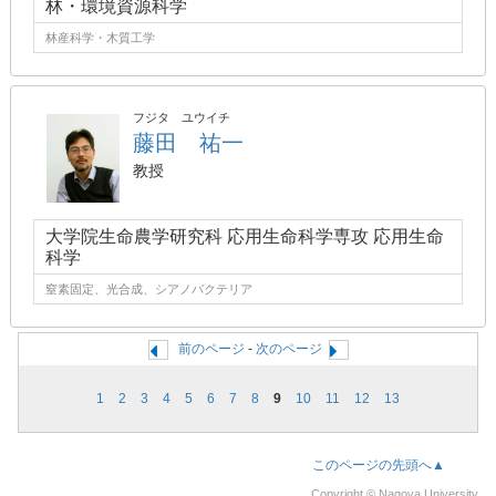
林・環境資源科学
林産科学・木質工学
フジタ ユウイチ
藤田 祐一
教授
大学院生命農学研究科 応用生命科学専攻 応用生命
科学
窒素固定、光合成、シアノバクテリア
前のページ
-
次のページ
1
2
3
4
5
6
7
8
9
10
11
12
13
このページの先頭へ▲
Copyright © Nagoya University