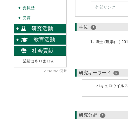
外部リンク
委員歴
◆
受賞
◆
学位
研究活動
1
教育活動
博士 (農学) （ 
社会貢献
業績はありません
2026/07/29 更新
研究キーワード
5
バキュロウイル
研究分野
3