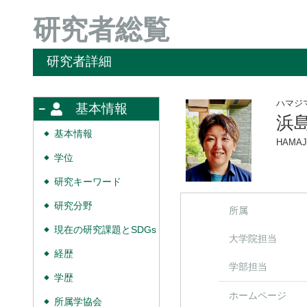
研究者総覧
研究者詳細
ハマジ
基本情報
浜
基本情報
◆
HAMAJ
学位
◆
研究キーワード
◆
研究分野
◆
所属
現在の研究課題とSDGs
◆
大学院担当
経歴
◆
学部担当
学歴
◆
ホームページ
所属学協会
◆