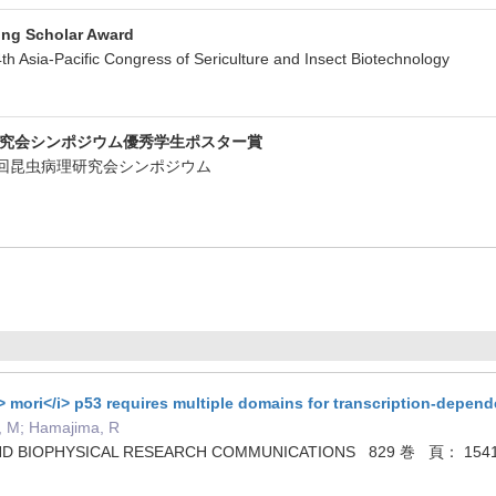
ng Scholar Award
Asia-Pacific Congress of Sericulture and Insect Biotechnology
研究会シンポジウム優秀学生ポスター賞
11回昆虫病理研究会シンポジウム
 mori</i> p53 requires multiple domains for transcription-depen
, M; Hamajima, R
ND BIOPHYSICAL RESEARCH COMMUNICATIONS 829 巻 頁： 15