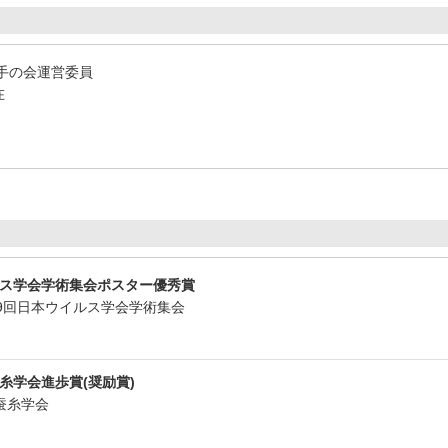
若手の会運営委員
在
ルス学会学術集会ポスター優秀賞
第69回日本ウイルス学会学術集会
糸学会進歩賞(奨励賞)
本蚕糸学会