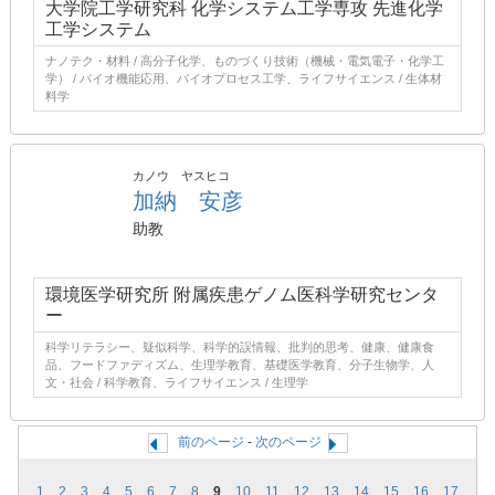
大学院工学研究科 化学システム工学専攻 先進化学
工学システム
ナノテク・材料 / 高分子化学、ものづくり技術（機械・電気電子・化学工
学） / バイオ機能応用、バイオプロセス工学、ライフサイエンス / 生体材
料学
カノウ ヤスヒコ
加納 安彦
助教
環境医学研究所 附属疾患ゲノム医科学研究センタ
ー
科学リテラシー、疑似科学、科学的誤情報、批判的思考、健康、健康食
品、フードファディズム、生理学教育、基礎医学教育、分子生物学、人
文・社会 / 科学教育、ライフサイエンス / 生理学
前のページ
-
次のページ
1
2
3
4
5
6
7
8
9
10
11
12
13
14
15
16
17