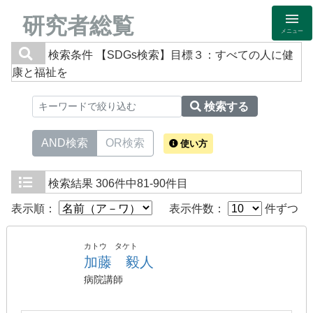
研究者総覧
メニュー
検索条件
【SDGs検索】目標３：すべての人に健
康と福祉を
検索する
AND検索
OR検索
使い方
検索結果
306件中81-90件目
表示順：
表示件数：
件ずつ
カトウ タケト
加藤 毅人
病院講師