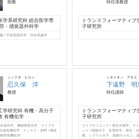
助教
特任准教授
医学系研究科 総合医学専
トランスフォーマティブ
頸部・感覚器外科学
子研究所
般 / 宇宙惑星科学、外科系歯学
シノクボ ヒロシ
シモトオノ アキエ
忍久保 洋
下遠野 明
教授
特任講師
工学研究科 有機・高分子
トランスフォーマティブ
攻 有機化学
子研究所
合成化学、機能物質化学、ライフサ
ライフサイエンス / 発生生物学、ラ
 生物有機化学、ナノテク・材料 / 構造
ンス / 植物分子、生理科学、発生・
物理有機化学
胞、シグナル分子、植物ホルモン、