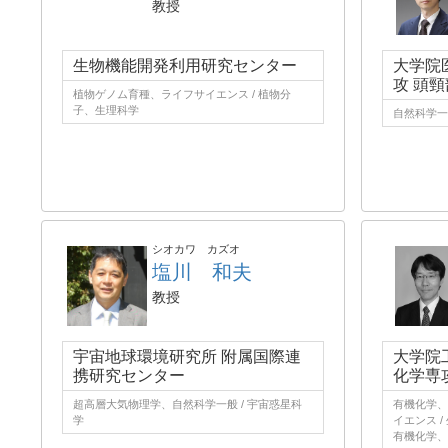
教授
生物機能開発利用研究センター
大学院
攻 頭
植物ゲノム育種、ライフサイエンス / 植物分
子、生理科学
自然科学一
シオカワ カズオ
塩川 和夫
教授
宇宙地球環境研究所 附属国際連
大学院
携研究センター
化学専
超高層大気物理学、自然科学一般 / 宇宙惑星科
有機化学、
学
イエンス /
有機化学、