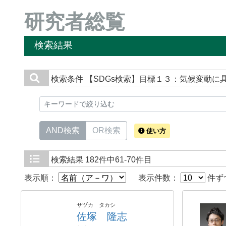
研究者総覧
検索結果
検索条件
【SDGs検索】目標１３：気候変動に
AND検索
OR検索
使い方
検索結果
182件中61-70件目
表示順：
表示件数：
件ず
サヅカ タカシ
佐塚 隆志