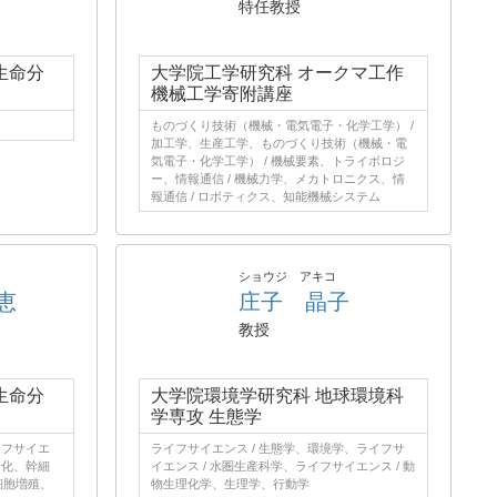
特任教授
生命分
大学院工学研究科 オークマ工作
機械工学寄附講座
ものづくり技術（機械・電気電子・化学工学） /
加工学、生産工学、ものづくり技術（機械・電
気電子・化学工学） / 機械要素、トライボロジ
ー、情報通信 / 機械力学、メカトロニクス、情
報通信 / ロボティクス、知能機械システム
ショウジ アキコ
恵
庄子 晶子
教授
生命分
大学院環境学研究科 地球環境科
学専攻 生態学
イフサイエ
ライフサイエンス / 生態学、環境学、ライフサ
分化、幹細
イエンス / 水圏生産科学、ライフサイエンス / 動
細胞増殖、
物生理化学、生理学、行動学