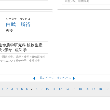
細胞分裂、細胞周期
シラタケ カツヒロ
白武 勝裕
教授
生命農学研究科 植物生産
攻 植物生産科学
/ 園芸科学、環境・農学 / 遺伝育種科
サイエンス / 植物分子、生理科学
前のページ
-
次のページ
1
2
3
4
5
6
7
8
9
10
11
12
13
14
15
16
17
18
19