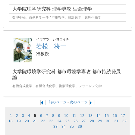
大学院理学研究科 理学専攻 生命理学
数理生物、自然科学一般 / 応用数学、統計数学、数理生物学
イワマツ シヨウイチ
岩松 将一
准教授
大学院環境学研究科 都市環境学専攻 都市持続発展
論
有機合成化学、有機合成化学、複素環化学、フラーレン化学
前のページ
-
次のページ
1
2
3
4
5
6
7
8
9
10
11
12
13
14
15
16
17
18
19
20
21
22
23
24
25
26
27
28
29
30
31
32
33
34
35
36