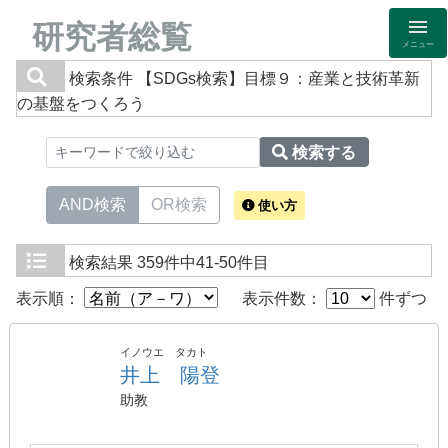
研究者総覧
メニュー
検索条件
【SDGs検索】目標９：産業と技術革新
の基盤をつくろう
検索する
AND検索
OR検索
使い方
検索結果
359件中41-50件目
表示順：
表示件数：
件ずつ
イノウエ タカト
井上 陽登
助教