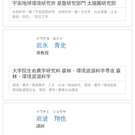
宇宙地球環境研究所 基盤研究部門 太陽圏研究部
自然科学一般 / 宇宙惑星科学、自然科学一般 / 天文学、社会基盤（土木・
建築・防災） / 防災工学
イワナガ セイジ
岩永 青史
准教授
大学院生命農学研究科 森林・環境資源科学専攻 森
林・環境資源科学
環境・農学 / 環境農学、人文・社会 / 地域研究、環境・農学 / 環境政策、
環境配慮型社会、環境・農学 / 農業社会構造
イワナミ ショウヤ
岩波 翔也
講師