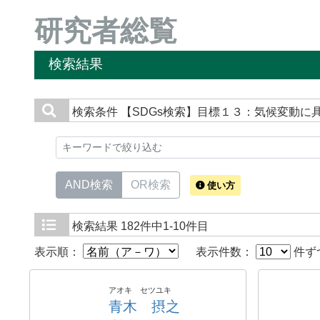
研究者総覧
検索結果
検索条件
【SDGs検索】目標１３：気候変動に
AND検索
OR検索
使い方
検索結果
182件中1-10件目
表示順：
表示件数：
件ず
アオキ セツユキ
青木 摂之