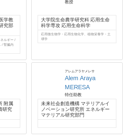
教授
医学教
大学院生命農学研究科 応用生命
研究部
科学専攻 応用生命科学
応用微生物学・応用生物化学、植物栄養学・土
壌学
ネルギー /
/ 腎臓内
アレムアラヤメレサ
Alem Araya
MERESA
特任助教
 附属
未来社会創造機構 マテリアルイ
積研究
ノベーション研究所 エネルギー
マテリアル研究部門