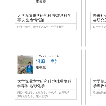
准教授
大学院情報学研究科 複雑系科学
未来社
専攻 生命情報論
会研究
時間生物学、比較ゲノム学、分子生物学
ロボティク
アサハラ ヨシヒロ
淺原 良浩
准教授
大学院環境学研究科 地球環境科
大学院
学専攻 地球化学
学専攻
同位体環境学、地球化学、年代学、古環境学、
環境動態解
海洋地球化学、資源地質学