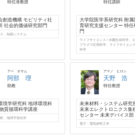
特任准教授
特任講師
会創造機構 モビリティ社
大学院医学系研究科 附属
所 社会的価値研究部門
育研究支援センター 特任
門
ス，知能システム
ライフサイエンス / 水圏生命科学、エ
プラズマ応用科学、ライフサイエンス 
科学
アベ オサム
アマノ ヒロシ
阿部 理
天野 浩
助教
特任教授
環境学研究科 地球環境科
未来材料・システム研究所
 物質循環科学講座
未来エレクトロニクス集
センター 未来デバイス部
析、地球宇宙化学
電子・電気材料工学