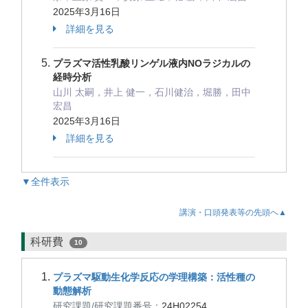
2025年3月16日
詳細を見る
プラズマ活性乳酸リンゲル液内NOラジカルの
経時分析
山川 太嗣，井上 健一，石川健治，堀勝，田中
宏昌
2025年3月16日
詳細を見る
▼全件表示
講演・口頭発表等の先頭へ▲
科研費
10
プラズマ駆動生化学反応の学理構築：活性種の
動態解析
研究課題/研究課題番号：
24H02254