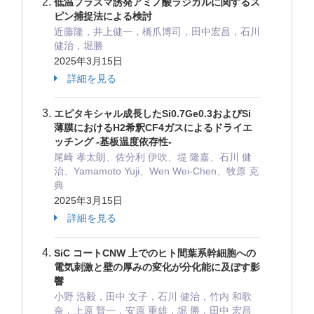
低温プラズマ誘発アミノ酸ラジカルに関するス
ピン捕捉法による検討
近藤隆，井上健一，橋爪博司，田中宏昌，石川
健治，堀勝
2025年3月15日
詳細を見る
エピタキシャル成長したSi0.7Ge0.3およびSi
薄膜におけるH2希釈CF4ガスによるドライエ
ッチング -基板温度依存性-
尾崎 孝太朗、佐分利 伊吹、堤 隆嘉、石川 健
治、Yamamoto Yuji、Wen Wei-Chen、牧原 克
典
2025年3月15日
詳細を見る
SiC コートCNW 上でのヒト間葉系幹細胞への
電気刺激と壁の厚みの変化が分化能に及ぼす影
響
小野 浩毅，田中 文子，石川 健治，竹内 和歌
奈，上原 賢一，安原 重雄，堀 勝，田中 宏昌