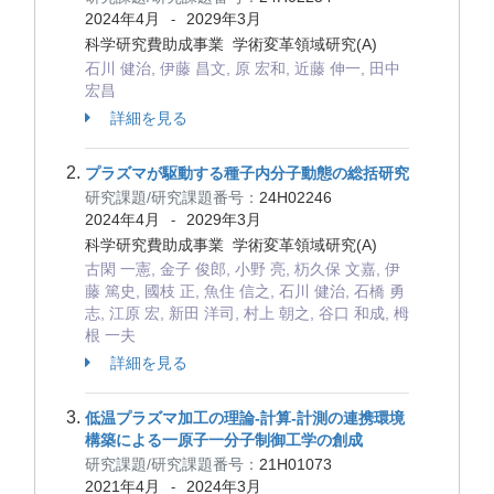
2024年4月
2029年3月
-
科学研究費助成事業 学術変革領域研究(A)
石川 健治, 伊藤 昌文, 原 宏和, 近藤 伸一, 田中
宏昌
詳細を見る
プラズマが駆動する種子内分子動態の総括研究
研究課題/研究課題番号：
24H02246
2024年4月
2029年3月
-
科学研究費助成事業 学術変革領域研究(A)
古閑 一憲, 金子 俊郎, 小野 亮, 杤久保 文嘉, 伊
藤 篤史, 國枝 正, 魚住 信之, 石川 健治, 石橋 勇
志, 江原 宏, 新田 洋司, 村上 朝之, 谷口 和成, 栂
根 一夫
詳細を見る
低温プラズマ加工の理論-計算-計測の連携環境
構築による一原子一分子制御工学の創成
研究課題/研究課題番号：
21H01073
2021年4月
2024年3月
-