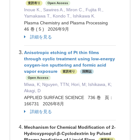
査読有り
Open Access
Inoue K., Sawires A., Miron C., Fujita R.,
Yamakawa T., Kondo T., Ishikawa K.
Plasma Chemistry and Plasma Processing
46 巻 ( 5 ) 2026年9月
詳細を見る
Anisotropic etching of Pt thin films
through cyclic treatment using low-energy
oxygen-ion sputtering and formic acid
vapor exposure
査読有り
国際誌
Open Access
Miwa, K; Nguyen, TTN; Hori, M; Ishikawa, K;
Akagi, D
APPLIED SURFACE SCIENCE 736 巻 頁：
166731 2026年8月
詳細を見る
Mechanism for Chemical Modification of 2-
Hydroxypropyl-β-Cyclodextrin by Pulsed
Plasma Irradiation of Liquid Flow.
査読有り