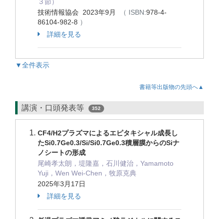
３節）
技術情報協会 2023年9月
（ ISBN:
978-4-
86104-982-8
）
詳細を見る
▼全件表示
書籍等出版物の先頭へ▲
講演・口頭発表等
352
CF4/H2プラズマによるエピタキシャル成長し
たSi0.7Ge0.3/Si/Si0.7Ge0.3積層膜からのSiナ
ノシートの形成
尾崎孝太朗，堤隆嘉，石川健治，Yamamoto
Yuji，Wen Wei-Chen，牧原克典
2025年3月17日
詳細を見る