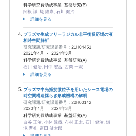
科学研究費助成事業 基盤研究(B)
関根 誠, 堤 隆嘉, 石川 健治
詳細を見る
プラズマ生成フリーラジカル非平衡反応場の液
相時空間解析
研究課題/研究課題番号：
21H04451
2021年4月
2024年3月
-
科学研究費助成事業 基盤研究(A)
石川 健治, 田中 宏昌, 古閑 一憲
詳細を見る
プラズマ中光捕捉微粒子を用いたシース電場の
時空間構造揺らぎ形成機構の解明
研究課題/研究課題番号：
20H00142
2020年4月
2024年3月
-
科学研究費助成事業 基盤研究(A)
白谷 正治, 小林 達哉, 布村 正太, 石川 健治, 鎌
滝 晋礼, 富田 健太郎
詳細を見る