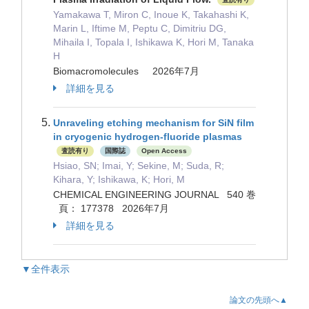
Yamakawa T, Miron C, Inoue K, Takahashi K,
Marin L, Iftime M, Peptu C, Dimitriu DG,
Mihaila I, Topala I, Ishikawa K, Hori M, Tanaka
H
Biomacromolecules 2026年7月
詳細を見る
Unraveling etching mechanism for SiN film
in cryogenic hydrogen-fluoride plasmas
査読有り
国際誌
Open Access
Hsiao, SN; Imai, Y; Sekine, M; Suda, R;
Kihara, Y; Ishikawa, K; Hori, M
CHEMICAL ENGINEERING JOURNAL 540 巻
頁： 177378 2026年7月
詳細を見る
▼全件表示
論文の先頭へ▲