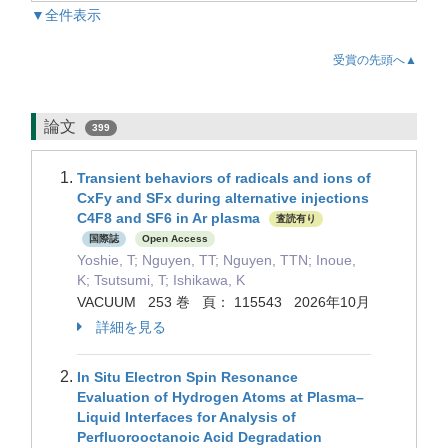
▼全件表示
受賞の先頭へ▲
論文
399
Transient behaviors of radicals and ions of
CxFy and SFx during alternative injections
C4F8 and SF6 in Ar plasma
査読有り
国際誌
Open Access
Yoshie, T; Nguyen, TT; Nguyen, TTN; Inoue,
K; Tsutsumi, T; Ishikawa, K
VACUUM 253 巻 頁： 115543 2026年10月
詳細を見る
In Situ Electron Spin Resonance
Evaluation of Hydrogen Atoms at Plasma–
Liquid Interfaces for Analysis of
Perfluorooctanoic Acid Degradation