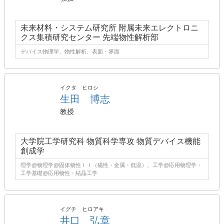
未来材料・システム研究所 附属未来エレクトロニ
クス集積研究センター 先端物性解析部
デバイス物理学、物性解析、表面・界面
イクタ ヒロシ
生田 博志
教授
大学院工学研究科 物質科学専攻 物質デバイス機能
創成学
理学@物理学@固体物性ＩＩ（磁性・金属・低温）、工学@応用物理学・
工学基礎@応用物性・結晶工学
イグチ ヒロアキ
井口 弘章