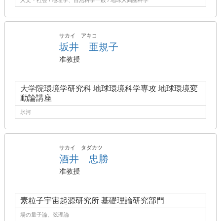
人文・社会 / 地理学、自然科学一般 / 地球人間圏科学
サカイ アキコ
坂井 亜規子
准教授
大学院環境学研究科 地球環境科学専攻 地球環境変
動論講座
氷河
サカイ タダカツ
酒井 忠勝
准教授
素粒子宇宙起源研究所 基礎理論研究部門
場の量子論、弦理論