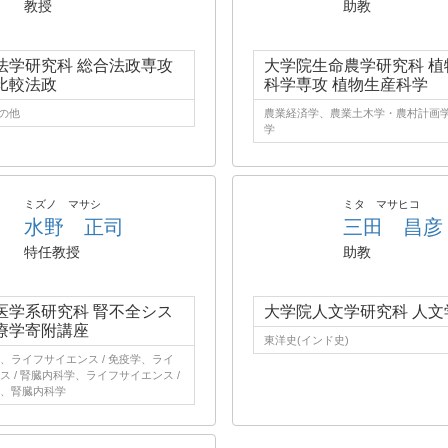
教授
助教
法学研究科 総合法政専攻
大学院生命農学研究科 植
比較法政
科学専攻 植物生産科学
その他
農業経済学、農業土木学・農村計画
学
ミズノ マサシ
ミタ マサヒコ
水野 正司
三田 昌彦
特任教授
助教
医学系研究科 腎不全シス
大学院人文学研究科 人文
療学寄附講座
東洋史(インド史)
、ライフサイエンス / 免疫学、ライ
ス / 腎臓内科学、ライフサイエンス /
、腎臓内科学