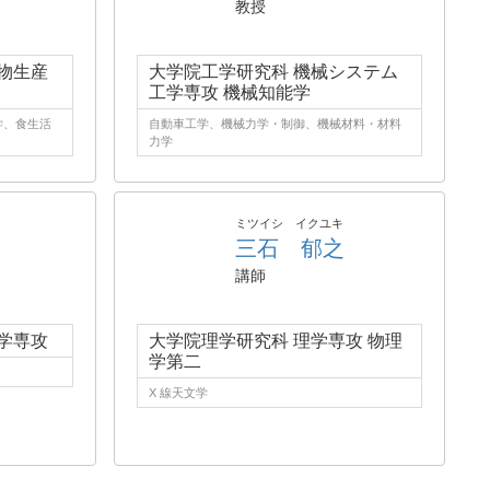
教授
物生産
大学院工学研究科 機械システム
工学専攻 機械知能学
学、食生活
自動車工学、機械力学・制御、機械材料・材料
力学
ミツイシ イクユキ
三石 郁之
講師
学専攻
大学院理学研究科 理学専攻 物理
学第二
X 線天文学