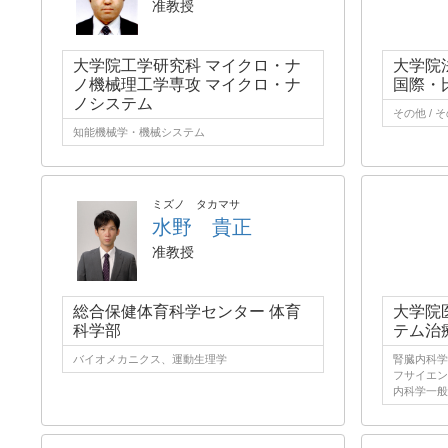
准教授
大学院工学研究科 マイクロ・ナ
大学院
ノ機械理工学専攻 マイクロ・ナ
国際・
ノシステム
その他 / 
知能機械学・機械システム
ミズノ タカマサ
水野 貴正
准教授
総合保健体育科学センター 体育
大学院
科学部
テム治
バイオメカニクス、運動生理学
腎臓内科学
フサイエン
内科学一般