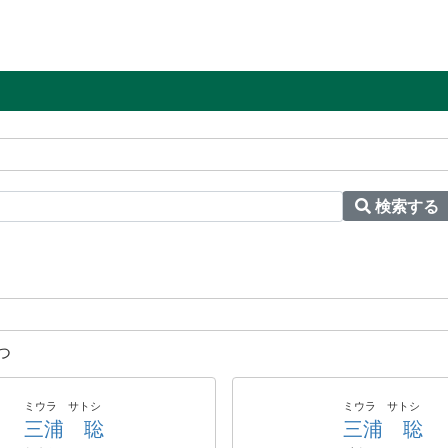
検索する
つ
ミウラ サトシ
ミウラ サトシ
三浦 聡
三浦 聡