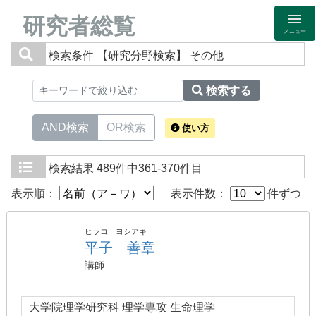
研究者総覧
メニュー
検索条件
【研究分野検索】 その他
検索する
AND検索
OR検索
使い方
検索結果
489件中361-370件目
表示順：
表示件数：
件ずつ
ヒラコ ヨシアキ
平子 善章
講師
大学院理学研究科 理学専攻 生命理学