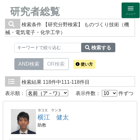
研究者総覧
メニュー
検索条件
【研究分野検索】 ものづくり技術（機
械・電気電子・化学工学）
検索する
AND検索
OR検索
使い方
検索結果
118件中111-118件目
表示順：
表示件数：
件ずつ
ヨコエ ケンタ
横江 健太
助教