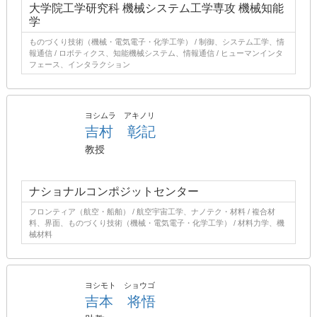
大学院工学研究科 機械システム工学専攻 機械知能
学
ものづくり技術（機械・電気電子・化学工学） / 制御、システム工学、情
報通信 / ロボティクス、知能機械システム、情報通信 / ヒューマンインタ
フェース、インタラクション
ヨシムラ アキノリ
吉村 彰記
教授
ナショナルコンポジットセンター
フロンティア（航空・船舶） / 航空宇宙工学、ナノテク・材料 / 複合材
料、界面、ものづくり技術（機械・電気電子・化学工学） / 材料力学、機
械材料
ヨシモト ショウゴ
吉本 将悟