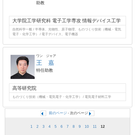
助教
大学院工学研究科 電子工学専攻 情報デバイス工学
自然科学一般 / 半導体、光物性、原子物理、ものづくり技術（機械・電気
電子・化学工学） / 電子デバイス、電子機器
ワン ジャア
王 嘉
特任助教
高等研究院
ものづくり技術（機械・電気電子・化学工学） / 電気電子材料工学
前のページ
- 次のページ
1
2
3
4
5
6
7
8
9
10
11
12