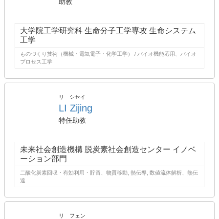
助教
大学院工学研究科 生命分子工学専攻 生命システム
工学
ものづくり技術（機械・電気電子・化学工学） / バイオ機能応用、バイオ
プロセス工学
リ シセイ
LI Zijing
特任助教
未来社会創造機構 脱炭素社会創造センター イノベ
ーション部門
二酸化炭素回収・有効利用・貯留、物質移動, 熱伝導, 数値流体解析、熱伝
達
リ フェン