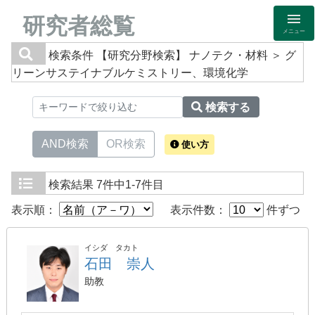
研究者総覧
メニュー
検索条件
【研究分野検索】 ナノテク・材料 ＞ グ
リーンサステイナブルケミストリー、環境化学
検索する
AND検索
OR検索
使い方
検索結果
7件中1-7件目
表示順：
表示件数：
件ずつ
イシダ タカト
石田 崇人
助教