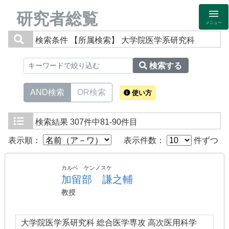
研究者総覧
メニュー
検索条件
【所属検索】 大学院医学系研究科
検索する
AND検索
OR検索
使い方
検索結果
307件中81-90件目
表示順：
表示件数：
件ずつ
カルベ ケンノスケ
加留部 謙之輔
教授
大学院医学系研究科 総合医学専攻 高次医用科学