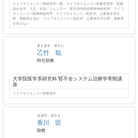
ライフサイエンス / 神経科学一般、ライフサイエンス / 医療管理学、医療
系社会学、人文・社会 / ジェンダー、医学@内科@精神神経科学、ライフ
サイエンス / 精神神経科学、ライフサイエンス / 衛生学、公衆衛生学分
野：実験系を含む、ライフサイエンス / 衛生学、公衆衛生学分野：実験系
を含まない
オトタケ サトシ
乙竹 聡
特任助教
大学院医学系研究科 腎不全システム治療学寄附講
座
ライフサイエンス / 医療薬学
カガワ タクミ
香川 匠
助教