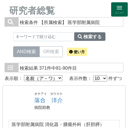
研究者総覧
メニュー
検索条件
【所属検索】 医学部附属病院
検索する
AND検索
OR検索
使い方
検索結果
371件中81-90件目
表示順：
表示件数：
件ずつ
オチアイ ヨウスケ
落合 洋介
病院助教
医学部附属病院 消化器・腫瘍外科（肝胆膵）