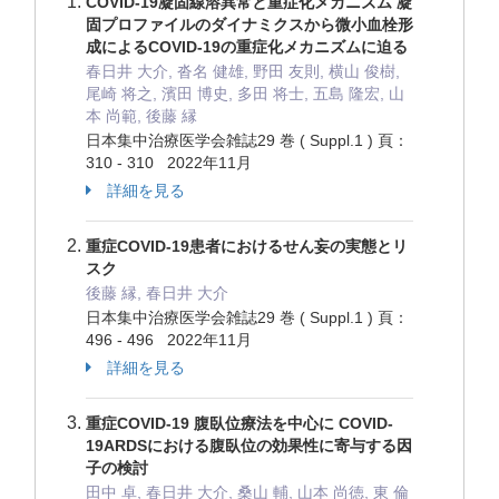
COVID-19凝固線溶異常と重症化メカニズム 凝
固プロファイルのダイナミクスから微小血栓形
成によるCOVID-19の重症化メカニズムに迫る
春日井 大介, 沓名 健雄, 野田 友則, 横山 俊樹,
尾崎 将之, 濱田 博史, 多田 将士, 五島 隆宏, 山
本 尚範, 後藤 縁
日本集中治療医学会雑誌29 巻 ( Suppl.1 ) 頁：
310 - 310 2022年11月
詳細を見る
重症COVID-19患者におけるせん妄の実態とリ
スク
後藤 縁, 春日井 大介
日本集中治療医学会雑誌29 巻 ( Suppl.1 ) 頁：
496 - 496 2022年11月
詳細を見る
重症COVID-19 腹臥位療法を中心に COVID-
19ARDSにおける腹臥位の効果性に寄与する因
子の検討
田中 卓, 春日井 大介, 桑山 輔, 山本 尚徳, 東 倫