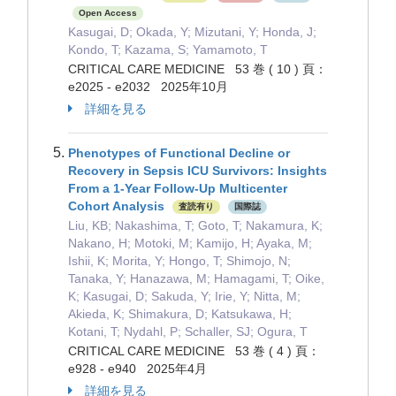
Open Access
Kasugai, D; Okada, Y; Mizutani, Y; Honda, J;
Kondo, T; Kazama, S; Yamamoto, T
CRITICAL CARE MEDICINE 53 巻 ( 10 ) 頁：
e2025 - e2032 2025年10月
詳細を見る
Phenotypes of Functional Decline or
Recovery in Sepsis ICU Survivors: Insights
From a 1-Year Follow-Up Multicenter
Cohort Analysis
査読有り
国際誌
Liu, KB; Nakashima, T; Goto, T; Nakamura, K;
Nakano, H; Motoki, M; Kamijo, H; Ayaka, M;
Ishii, K; Morita, Y; Hongo, T; Shimojo, N;
Tanaka, Y; Hanazawa, M; Hamagami, T; Oike,
K; Kasugai, D; Sakuda, Y; Irie, Y; Nitta, M;
Akieda, K; Shimakura, D; Katsukawa, H;
Kotani, T; Nydahl, P; Schaller, SJ; Ogura, T
CRITICAL CARE MEDICINE 53 巻 ( 4 ) 頁：
e928 - e940 2025年4月
詳細を見る