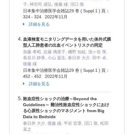
子, 神宮司 成弘, 後藤 縁, 沼口 敦
日本集中治療医学会雑誌29 巻 ( Suppl.1 ) 頁：
324 - 324 2022年11月
詳細を見る
血液検査モニタリングデータを用いた体外式膜
型人工肺患者の出血イベントリスクの同定
加藤 孝昭, 近藤 璃菜子, 磯野 知紘, 池ヶ谷 厚,
長谷川 静香, 小山 冨生, 春日井 大介, 田中 卓,
後藤 縁
日本集中治療医学会雑誌29 巻 ( Suppl.1 ) 頁：
452 - 452 2022年11月
詳細を見る
敗血症性ショックの治療～Beyond the
Guidelines～ 難治性敗血症性ショックにおけ
る心原性ショックのマネジメント from Big
Data to Bedside
春日井 大介, 後藤 縁, 平岩 宏章, 沼口 敦, 松田
直之