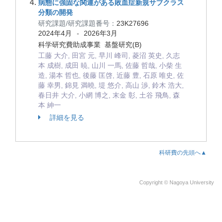
病態に強固な関連がある敗血症新規サブクラス
分類の開発
研究課題/研究課題番号：
23K27696
2024年4月
2026年3月
-
科学研究費助成事業 基盤研究(B)
工藤 大介, 田宮 元, 早川 峰司, 菱沼 英史, 久志
本 成樹, 成田 暁, 山川 一馬, 佐藤 哲哉, 小柴 生
造, 湯本 哲也, 後藤 匡啓, 近藤 豊, 石原 唯史, 佐
藤 幸男, 錦見 満曉, 堤 悠介, 高山 渉, 鈴木 浩大,
春日井 大介, 小網 博之, 末金 彰, 土谷 飛鳥, 森
本 紳一
詳細を見る
科研費の先頭へ▲
Copyright © Nagoya University