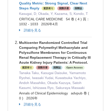
Quality Metric: Strong Signal, Clear Next
Steps Reply
査読有り
国際共著
国際誌
Kasugai, D; Okada, Y; Kazama, S; Kondo, T
CRITICAL CARE MEDICINE 54 巻 ( 4 ) 頁：
1032 - 1033 2026年4月
詳細を見る
Multicenter Randomized Controlled Trial
Comparing Polymethyl Methacrylate and
Polysulfone Membranes for Continuous
Renal Replacement Therapy in Critically Ill
Acute Kidney Injury Patients: A Protocol.
査読有り
国際共著
国際誌
Open Access
Tanaka Taku, Kasugai Daisuke, Yamamoto
Ryohei, Iwasaki Yudai, Kuwatsuka Yachiyo,
Andoh Masahiko, Okada Kazuya, Satoh
Kasumi, Ishizawa Ryo, Sakuraya Masaaki
Annals of Clinical Epidemiology advpub 巻 (
0 ) 2026年
詳細を見る