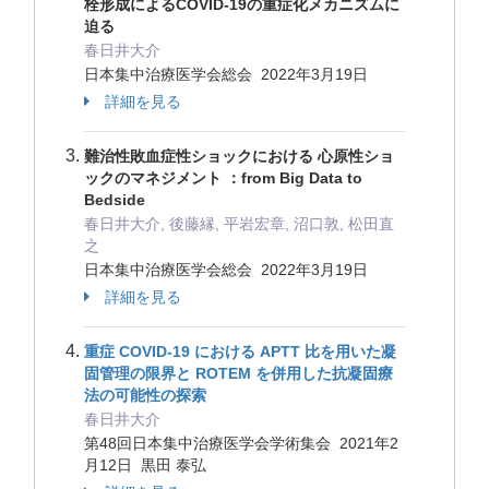
栓形成によるCOVID-19の重症化メカニズムに
迫る
春日井大介
日本集中治療医学会総会 2022年3月19日
詳細を見る
難治性敗血症性ショックにおける 心原性ショ
ックのマネジメント ：from Big Data to
Bedside
春日井大介, 後藤縁, 平岩宏章, 沼口敦, 松田直
之
日本集中治療医学会総会 2022年3月19日
詳細を見る
重症 COVID-19 における APTT 比を用いた凝
固管理の限界と ROTEM を併用した抗凝固療
法の可能性の探索
春日井大介
第48回日本集中治療医学会学術集会 2021年2
月12日 黒田 泰弘