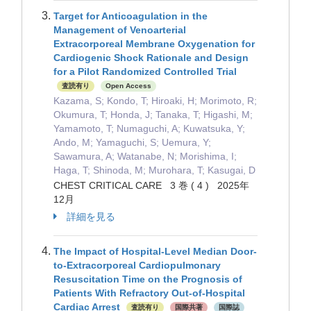
Target for Anticoagulation in the
Management of Venoarterial
Extracorporeal Membrane Oxygenation for
Cardiogenic Shock Rationale and Design
for a Pilot Randomized Controlled Trial
査読有り
Open Access
Kazama, S; Kondo, T; Hiroaki, H; Morimoto, R;
Okumura, T; Honda, J; Tanaka, T; Higashi, M;
Yamamoto, T; Numaguchi, A; Kuwatsuka, Y;
Ando, M; Yamaguchi, S; Uemura, Y;
Sawamura, A; Watanabe, N; Morishima, I;
Haga, T; Shinoda, M; Murohara, T; Kasugai, D
CHEST CRITICAL CARE 3 巻 ( 4 ) 2025年
12月
詳細を見る
The Impact of Hospital-Level Median Door-
to-Extracorporeal Cardiopulmonary
Resuscitation Time on the Prognosis of
Patients With Refractory Out-of-Hospital
Cardiac Arrest
査読有り
国際共著
国際誌