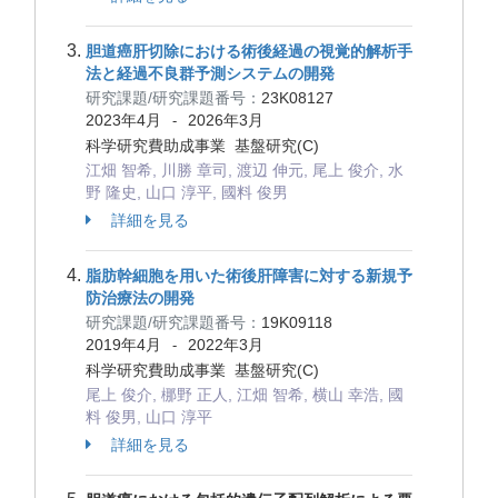
胆道癌肝切除における術後経過の視覚的解析手
法と経過不良群予測システムの開発
研究課題/研究課題番号：
23K08127
2023年4月
2026年3月
-
科学研究費助成事業 基盤研究(C)
江畑 智希, 川勝 章司, 渡辺 伸元, 尾上 俊介, 水
野 隆史, 山口 淳平, 國料 俊男
詳細を見る
脂肪幹細胞を用いた術後肝障害に対する新規予
防治療法の開発
研究課題/研究課題番号：
19K09118
2019年4月
2022年3月
-
科学研究費助成事業 基盤研究(C)
尾上 俊介, 梛野 正人, 江畑 智希, 横山 幸浩, 國
料 俊男, 山口 淳平
詳細を見る