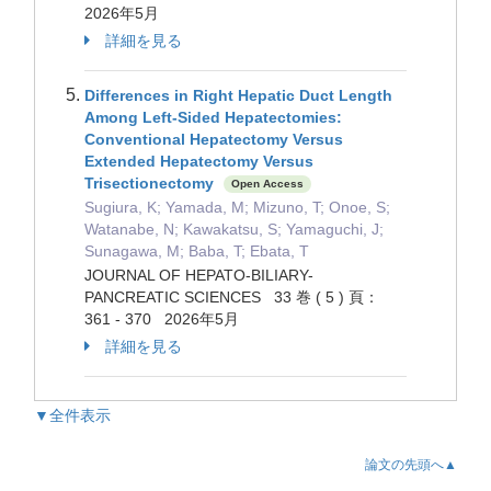
2026年5月
詳細を見る
Differences in Right Hepatic Duct Length
Among Left-Sided Hepatectomies:
Conventional Hepatectomy Versus
Extended Hepatectomy Versus
Trisectionectomy
Open Access
Sugiura, K; Yamada, M; Mizuno, T; Onoe, S;
Watanabe, N; Kawakatsu, S; Yamaguchi, J;
Sunagawa, M; Baba, T; Ebata, T
JOURNAL OF HEPATO-BILIARY-
PANCREATIC SCIENCES 33 巻 ( 5 ) 頁：
361 - 370 2026年5月
詳細を見る
▼全件表示
論文の先頭へ▲