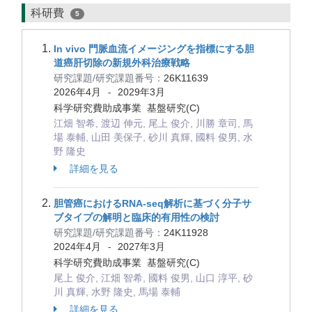
科研費
5
In vivo 門脈血流イメージングを指標にする胆
道癌肝切除の新規外科治療戦略
研究課題/研究課題番号：
26K11639
2026年4月
2029年3月
-
科学研究費助成事業 基盤研究(C)
江畑 智希, 渡辺 伸元, 尾上 俊介, 川勝 章司, 馬
場 泰輔, 山田 美保子, 砂川 真輝, 國料 俊男, 水
野 隆史
詳細を見る
胆管癌におけるRNA-seq解析に基づく分子サ
ブタイプの解明と臨床的有用性の検討
研究課題/研究課題番号：
24K11928
2024年4月
2027年3月
-
科学研究費助成事業 基盤研究(C)
尾上 俊介, 江畑 智希, 國料 俊男, 山口 淳平, 砂
川 真輝, 水野 隆史, 馬場 泰輔
詳細を見る