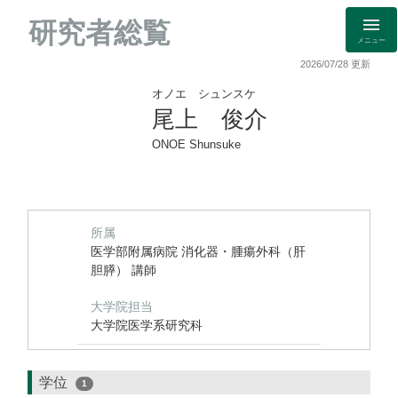
研究者総覧
メニュー
2026/07/28 更新
オノエ シュンスケ
尾上 俊介
ONOE Shunsuke
所属
医学部附属病院 消化器・腫瘍外科（肝
胆膵） 講師
大学院担当
大学院医学系研究科
学位
1