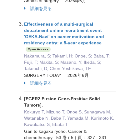
Annals of surgery 2026年6月
詳細を見る
Effectiveness of a multi-surgical
department online recruitment event
'GEKA-Navi' on career motivation and
residency entry: a 5-year experience
Open Access
Nakamura, S; Takami, H; Onoe, S; Baba, T;
Fujii, T; Makita, S; Masano, Y; Ikeda, S;
Takeuchi, D; Chen-Yoshikawa, TF
SURGERY TODAY 2026年6月
詳細を見る
[FGFR2 Fusion Gene-Positive Solid
Tumors].
Kokuryo T, Mizuno T, Onoe S, Sunagawa M,
Watanabe N, Baba T, Yamada M, Kurimoto K,
Kawakatsu S, Ebata T
Gan to kagaku ryoho. Cancer &
chemotherapy 53 巻 ( 5 ) 頁： 327 - 331