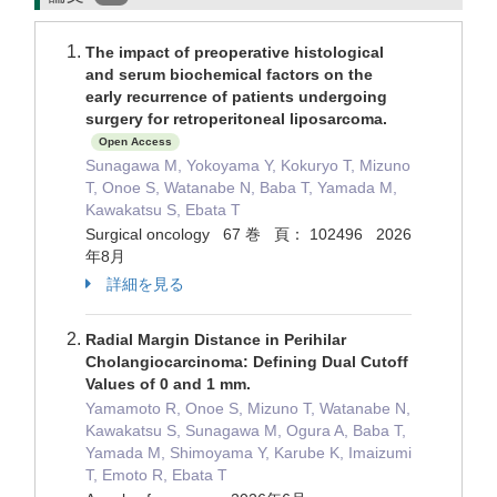
The impact of preoperative histological
and serum biochemical factors on the
early recurrence of patients undergoing
surgery for retroperitoneal liposarcoma.
Open Access
Sunagawa M, Yokoyama Y, Kokuryo T, Mizuno
T, Onoe S, Watanabe N, Baba T, Yamada M,
Kawakatsu S, Ebata T
Surgical oncology 67 巻 頁： 102496 2026
年8月
詳細を見る
Radial Margin Distance in Perihilar
Cholangiocarcinoma: Defining Dual Cutoff
Values of 0 and 1 mm.
Yamamoto R, Onoe S, Mizuno T, Watanabe N,
Kawakatsu S, Sunagawa M, Ogura A, Baba T,
Yamada M, Shimoyama Y, Karube K, Imaizumi
T, Emoto R, Ebata T