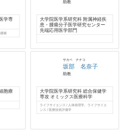
助教
医学専
大学院医学系研究科 附属神経疾
患・腫瘍分子医学研究センター
先端応用医学部門
脳腫瘍
サカベ ナナコ
坂部 名奈子
助教
細胞療
大学院医学系研究科 総合保健学
専攻 オミックス医療科学
ライフサイエンス / 人体病理学、ライフサイエ
ンス / 医療技術評価学