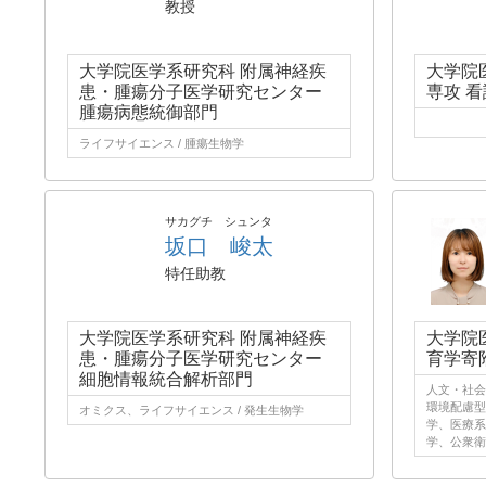
教授
大学院医学系研究科 附属神経疾
大学院
患・腫瘍分子医学研究センター
専攻 
腫瘍病態統御部門
ライフサイエンス / 腫瘍生物学
サカグチ シュンタ
坂口 峻太
特任助教
大学院医学系研究科 附属神経疾
大学院
患・腫瘍分子医学研究センター
育学寄
細胞情報統合解析部門
人文・社会 
環境配慮型
オミクス、ライフサイエンス / 発生生物学
学、医療系
学、公衆衛