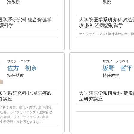
准教授
教授
医学系研究科 総合保健学
大学院医学系研究科 総合
看護科学
攻 脳神経病態制御学
ライフサイエンス / 脳神経外科学、
サカタ ハツナ
サカノ テッペイ
佐方 初奈
坂野 哲平
特任助教
特任教授
医学系研究科 地域医療教
大学院医学系研究科 新規
附講座
法研究講座
/ 科学教育、環境・農学 / 環境政策、
社会、ライフサイエンス / 医療管理
社会学、ライフサイエンス / 衛生
生学分野：実験系を含まない