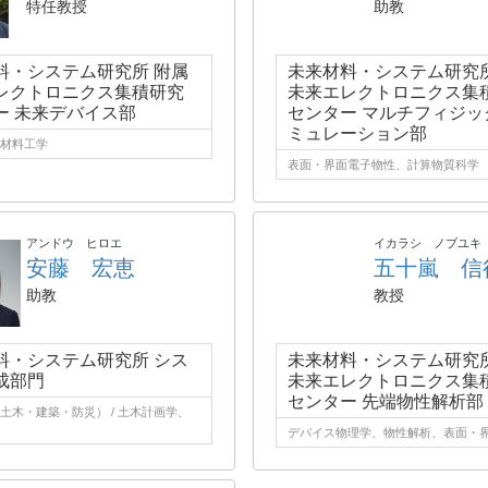
特任教授
助教
料・システム研究所 附属
未来材料・システム研究所
レクトロニクス集積研究
未来エレクトロニクス集
ー 未来デバイス部
センター マルチフィジッ
ミュレーション部
材料工学
表面・界面電子物性、計算物質科学
アンドウ ヒロエ
イカラシ ノブユキ
安藤 宏恵
五十嵐 信
助教
教授
料・システム研究所 シス
未来材料・システム研究所
成部門
未来エレクトロニクス集
センター 先端物性解析部
土木・建築・防災） / 土木計画学、
デバイス物理学、物性解析、表面・