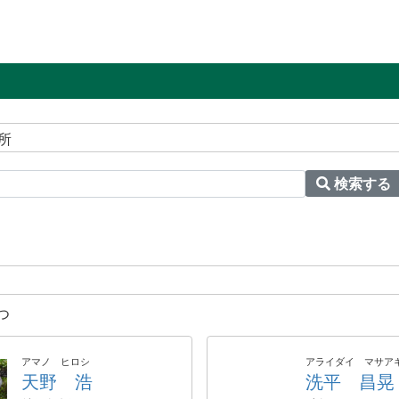
所
検索する
つ
アマノ ヒロシ
アライダイ マサア
天野 浩
洗平 昌晃