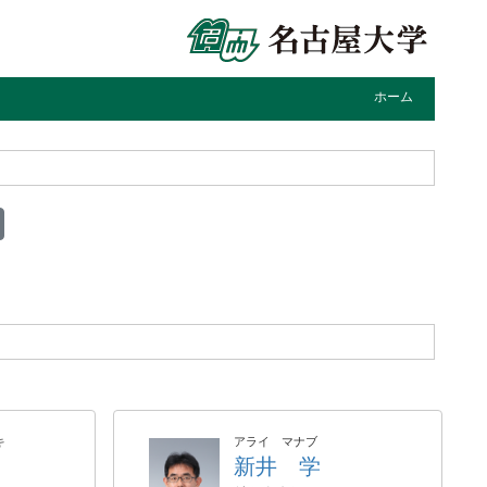
ホーム
キ
アライ マナブ
新井 学