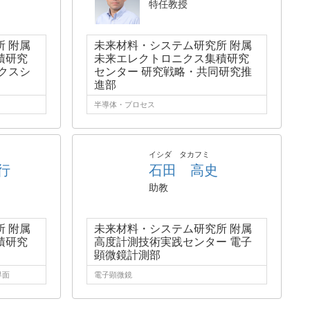
特任教授
 附属
未来材料・システム研究所 附属
積研究
未来エレクトロニクス集積研究
クスシ
センター 研究戦略・共同研究推
進部
半導体・プロセス
イシダ タカフミ
行
石田 高史
助教
 附属
未来材料・システム研究所 附属
積研究
高度計測技術実践センター 電子
顕微鏡計測部
界面
電子顕微鏡