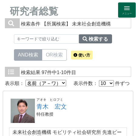
研究者総覧
メニュー
検索条件
【所属検索】 未来社会創造機構
検索する
AND検索
OR検索
使い方
検索結果
97件中1-10件目
表示順：
表示件数：
件ずつ
アオキ ヒロフミ
青木 宏文
特任教授
未来社会創造機構 モビリティ社会研究所 先進ビー