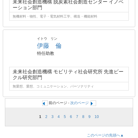
未来社会創造機構 脱炭素社会創造センター イノベ
ーション部門
無機材料・物性、電子・電気材料工学、構造・機能材料
イトウ リン
伊藤 倫
特任助教
未来社会創造機構 モビリティ社会研究所 先進ビー
クル研究部門
無愛想、愛想、コミュニケーション、パーソナリティ
前のページ -
次のページ
1
2
3
4
5
6
7
8
9
10
このページの先頭へ▲