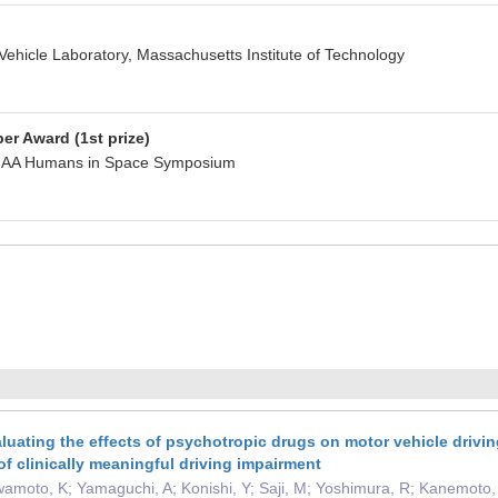
cle Laboratory, Massachusetts Institute of Technology
er Award (1st prize)
AA Humans in Space Symposium
aluating the effects of psychotropic drugs on motor vehicle drivi
f clinically meaningful driving impairment
wamoto, K; Yamaguchi, A; Konishi, Y; Saji, M; Yoshimura, R; Kanemoto, 