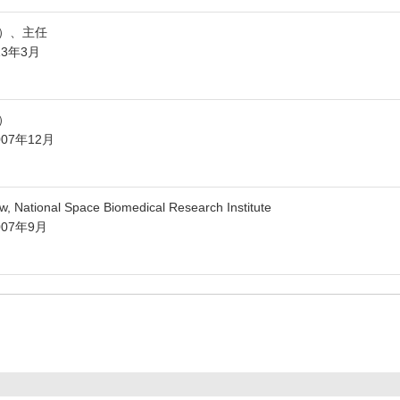
）、主任
13年3月
）
007年12月
ow, National Space Biomedical Research Institute
007年9月