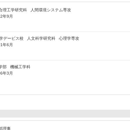
合理工学研究科 人間環境システム専攻
02年9月
学デービス校 人文科学研究科 心理学専攻
01年6月
学部 機械工学科
96年3月
部理事