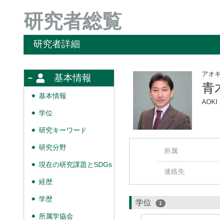
研究者総覧
研究者詳細
アオ
基本情報
青
基本情報
◆
AOKI 
学位
◆
研究キーワード
◆
研究分野
◆
所属
現在の研究課題とSDGs
◆
連絡先
経歴
◆
学歴
◆
学位
1
所属学協会
◆