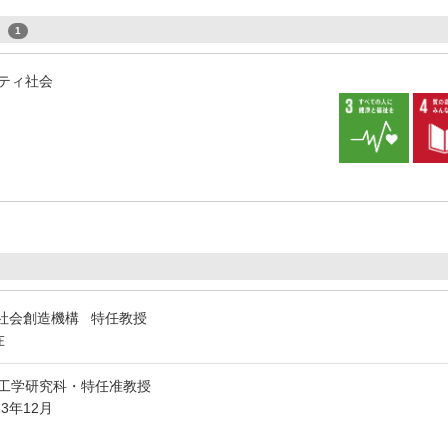
s
1
ティ社会
社会創造機構 特任教授
在
工学研究科・特任准教授
13年12月