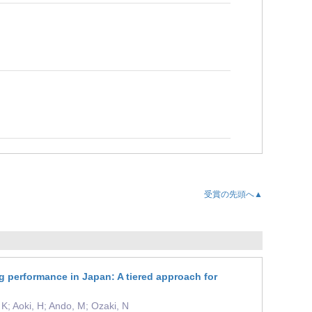
受賞の先頭へ▲
ng performance in Japan: A tiered approach for
K; Aoki, H; Ando, M; Ozaki, N