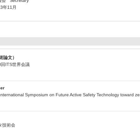
会 Secretary
13年11月
術論文）
20回ITS世界会議
er
ernational Symposium on Future Active Safety Technology toward zer
ヨタ技術会