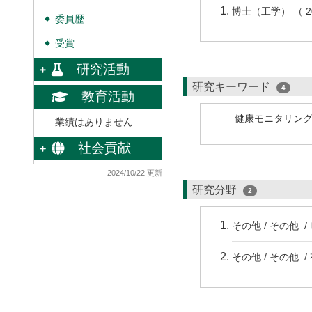
博士（工学） （ 
委員歴
◆
受賞
◆
研究活動
研究キーワード
4
教育活動
健康モニタリン
業績はありません
社会貢献
2024/10/22 更新
研究分野
2
その他 / その他 
その他 / その他 