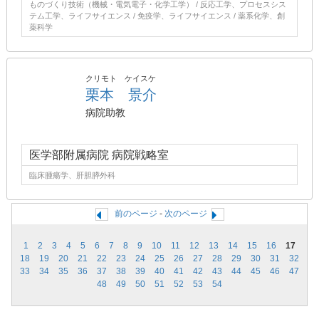
ものづくり技術（機械・電気電子・化学工学） / 反応工学、プロセスシス
テム工学、ライフサイエンス / 免疫学、ライフサイエンス / 薬系化学、創
薬科学
クリモト ケイスケ
栗本 景介
病院助教
医学部附属病院 病院戦略室
臨床腫瘍学、肝胆膵外科
前のページ
-
次のページ
1
2
3
4
5
6
7
8
9
10
11
12
13
14
15
16
17
18
19
20
21
22
23
24
25
26
27
28
29
30
31
32
33
34
35
36
37
38
39
40
41
42
43
44
45
46
47
48
49
50
51
52
53
54