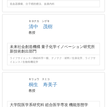
造血器腫瘍、分子標的療法、血液内科
キヨナカ シゲキ
清中 茂樹
教授
未来社会創造機構 量子化学イノベーション研究所
新技術創出部門
ライフサイエンス / 神経科学一般、ナノテク・材料 / 生体化学、ライフサ
イエンス / 生物有機化学
キリュウ スミコ
桐生 寿美子
教授
大学院医学系研究科 総合医学専攻 機能形態学