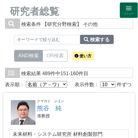
研究者総覧
メニュー
検索条件
【研究分野検索】 その他
検索する
AND検索
OR検索
使い方
検索結果
489件中151-160件目
表示順：
表示件数：
件ずつ
クマガイ ジユン
熊谷 純
准教授
未来材料・システム研究所 材料創製部門