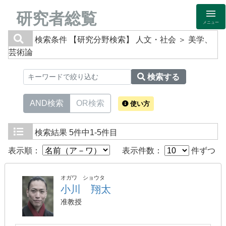
研究者総覧
メニュー
検索条件
【研究分野検索】 人文・社会 ＞ 美学、
芸術論
検索する
AND検索
OR検索
使い方
検索結果
5件中1-5件目
表示順：
表示件数：
件ずつ
オガワ ショウタ
小川 翔太
准教授