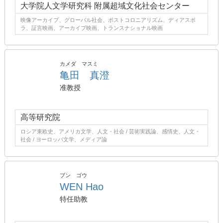
大学院人文学研究科 附属超域文化社会センター
映像アーカイブ、グローバル社会、ポストコロニアリズム、ディアスポ
ラ、証言映画、アーカイブ映画、トランスナショナル映画
カメダ マスミ
亀田 真澄
准教授
高等研究院
ロシア東欧史、アメリカ文学、人文・社会 / 芸術実践論、感情史、人文・
社会 / ヨーロッパ文学、メディア論
ブン ゴウ
WEN Hao
特任助教