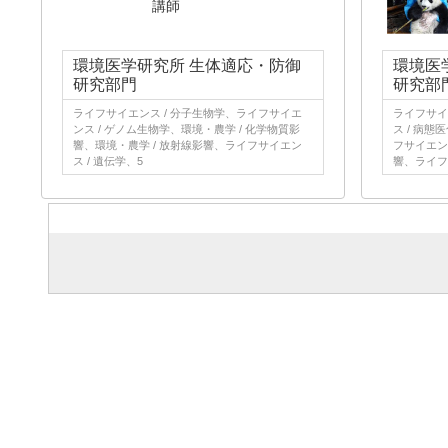
講師
環境医学研究所 生体適応・防御
環境医
研究部門
研究部
ライフサイエンス / 分子生物学、ライフサイエ
ライフサイ
ンス / ゲノム生物学、環境・農学 / 化学物質影
ス / 病態
響、環境・農学 / 放射線影響、ライフサイエン
フサイエンス
ス / 遺伝学、5
響、ライフ