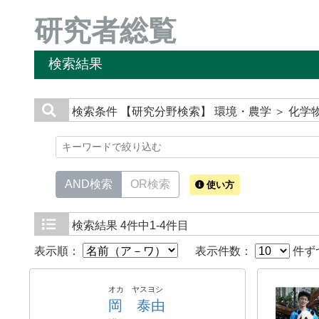
研究者総覧
検索結果
検索条件
【研究分野検索】 環境・農学 ＞ 化学
AND検索
OR検索
使い方
検索結果
4件中1-4件目
表示順：
表示件数：
件ず
オカ ヤスヨシ
岡 泰由