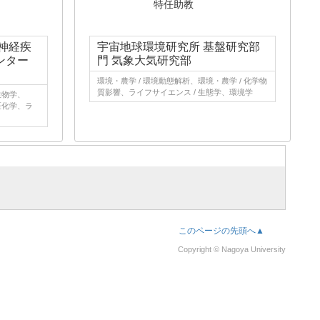
特任助教
神経疾
宇宙地球環境研究所 基盤研究部
ンター
門 気象大気研究部
環境・農学 / 環境動態解析、環境・農学 / 化学物
質影響、ライフサイエンス / 生態学、環境学
生物学、
医化学、ラ
このページの先頭へ▲
Copyright © Nagoya University