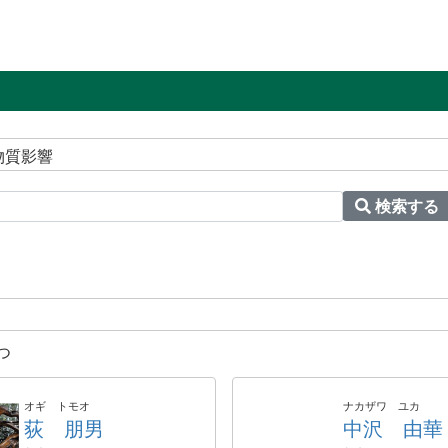
物質影響
検索する
つ
オギ トモオ
ナカザワ ユカ
荻 朋男
中沢 由華