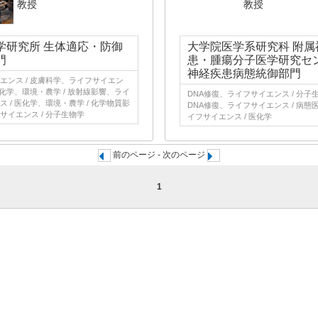
教授
教授
学研究所 生体適応・防御
大学院医学系研究科 附属
門
患・腫瘍分子医学研究セ
神経疾患病態統御部門
エンス / 皮膚科学、ライフサイエン
医化学、環境・農学 / 放射線影響、ライ
DNA修復、ライフサイエンス / 分子
 / 医化学、環境・農学 / 化学物質影
DNA修復、ライフサイエンス / 病態
サイエンス / 分子生物学
イフサイエンス / 医化学
前のページ - 次のページ
1