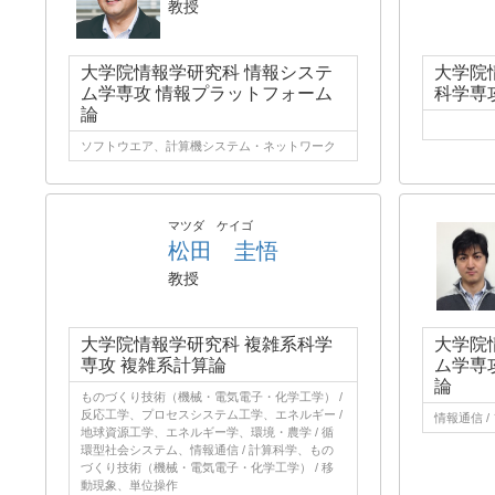
教授
大学院情報学研究科 情報システ
大学院
ム学専攻 情報プラットフォーム
科学専
論
ソフトウエア、計算機システム・ネットワーク
マツダ ケイゴ
松田 圭悟
教授
大学院情報学研究科 複雑系科学
大学院
専攻 複雑系計算論
ム学専
論
ものづくり技術（機械・電気電子・化学工学） /
反応工学、プロセスシステム工学、エネルギー /
情報通信 /
地球資源工学、エネルギー学、環境・農学 / 循
環型社会システム、情報通信 / 計算科学、もの
づくり技術（機械・電気電子・化学工学） / 移
動現象、単位操作