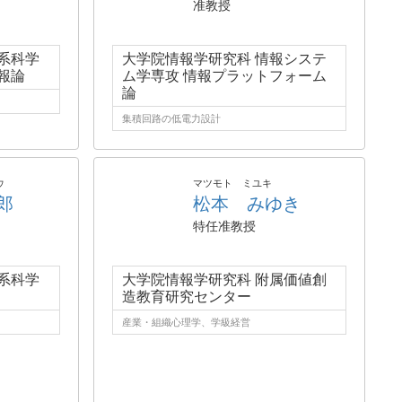
准教授
系科学
大学院情報学研究科 情報システ
報論
ム学専攻 情報プラットフォーム
論
集積回路の低電力設計
ウ
マツモト ミユキ
郎
松本 みゆき
特任准教授
系科学
大学院情報学研究科 附属価値創
造教育研究センター
産業・組織心理学、学級経営