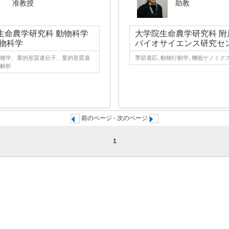
准教授
助教
生命農学研究科 動物科学
大学院生命農学研究科 附
動物科学
バイオサイエンス研究セ
種学、量的形質遺伝子、量的形質遺
季節適応, 動物行動学, 機能ゲノミク
解析
前のページ - 次のページ
1