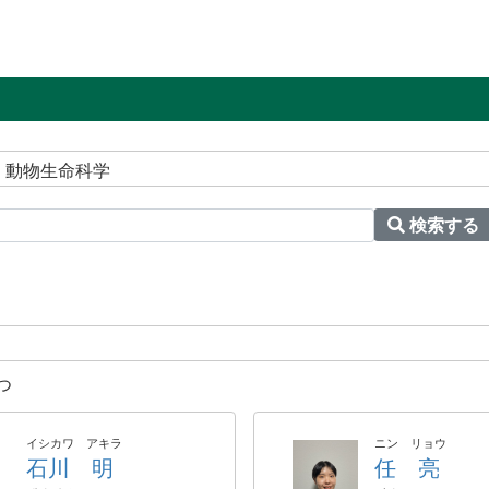
 動物生命科学
検索する
つ
イシカワ アキラ
ニン リョウ
石川 明
任 亮