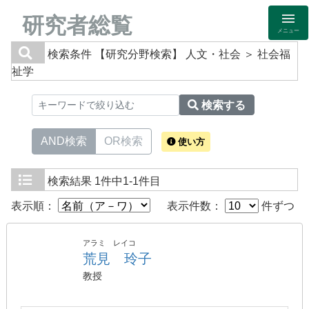
研究者総覧
メニュー
検索条件
【研究分野検索】 人文・社会 ＞ 社会福
祉学
検索する
AND検索
OR検索
使い方
検索結果
1件中1-1件目
表示順：
表示件数：
件ずつ
アラミ レイコ
荒見 玲子
教授