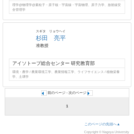
理学@物理学@素粒子・原子核・宇宙線・宇宙物理、原子力学、放射線安
全管理学
スギタ リョウヘイ
杉田 亮平
准教授
アイソトープ総合センター 研究教育部
環境・農学 / 農業環境工学、農業情報工学、ライフサイエンス / 植物栄養
学、土壌学
前のページ - 次のページ
1
このページの先頭へ▲
Copyright © Nagoya University