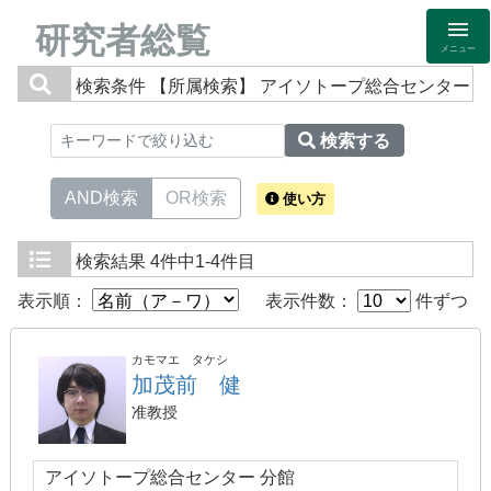
研究者総覧
メニュー
検索条件
【所属検索】 アイソトープ総合センター
検索する
AND検索
OR検索
使い方
検索結果
4件中1-4件目
表示順：
表示件数：
件ずつ
カモマエ タケシ
加茂前 健
准教授
アイソトープ総合センター 分館