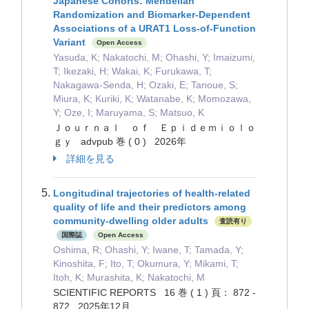
Japanese Cohorts: Mendelian
Randomization and Biomarker-Dependent
Associations of a URAT1 Loss-of-Function
Variant
Open Access
Yasuda, K; Nakatochi, M; Ohashi, Y; Imaizumi,
T; Ikezaki, H; Wakai, K; Furukawa, T;
Nakagawa-Senda, H; Ozaki, E; Tanoue, S;
Miura, K; Kuriki, K; Watanabe, K; Momozawa,
Y; Oze, I; Maruyama, S; Matsuo, K
Ｊｏｕｒｎａｌ ｏｆ Ｅｐｉｄｅｍｉｏｌｏ
ｇｙ advpub 巻 ( 0 ) 2026年
詳細を見る
Longitudinal trajectories of health-related
quality of life and their predictors among
community-dwelling older adults
査読有り
国際誌
Open Access
Oshima, R; Ohashi, Y; Iwane, T; Tamada, Y;
Kinoshita, F; Ito, T; Okumura, Y; Mikami, T;
Itoh, K; Murashita, K; Nakatochi, M
SCIENTIFIC REPORTS 16 巻 ( 1 ) 頁： 872 -
872 2025年12月