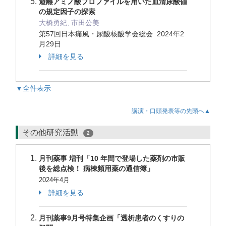
遊離アミノ酸プロファイルを用いた血清尿酸値
の規定因子の探索
大橋勇紀, 市田公美
第57回日本痛風・尿酸核酸学会総会 2024年2
月29日
詳細を見る
▼全件表示
講演・口頭発表等の先頭へ▲
その他研究活動
2
月刊薬事 増刊「10 年間で登場した薬剤の市販
後を総点検！ 病棟頻用薬の通信簿」
2024年4月
詳細を見る
月刊薬事9月号特集企画「透析患者のくすりの