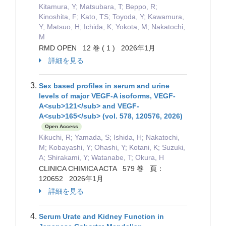
Kitamura, Y; Matsubara, T; Beppo, R;
Kinoshita, F; Kato, TS; Toyoda, Y; Kawamura,
Y; Matsuo, H; Ichida, K; Yokota, M; Nakatochi,
M
RMD OPEN 12 巻 ( 1 ) 2026年1月
詳細を見る
Sex based profiles in serum and urine
levels of major VEGF-A isoforms, VEGF-
A<sub>121</sub> and VEGF-
A<sub>165</sub> (vol. 578, 120576, 2026)
Open Access
Kikuchi, R; Yamada, S; Ishida, H; Nakatochi,
M; Kobayashi, Y; Ohashi, Y; Kotani, K; Suzuki,
A; Shirakami, Y; Watanabe, T; Okura, H
CLINICA CHIMICA ACTA 579 巻 頁：
120652 2026年1月
詳細を見る
Serum Urate and Kidney Function in