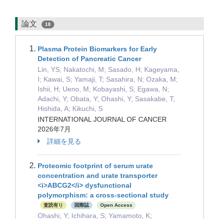
論文
18
Plasma Protein Biomarkers for Early
Detection of Pancreatic Cancer
Lin, YS; Nakatochi, M; Sasado, H; Kageyama,
I; Kawai, S; Yamaji, T; Sasahira, N; Ozaka, M;
Ishii, H; Ueno, M; Kobayashi, S; Egawa, N;
Adachi, Y; Obata, Y; Ohashi, Y; Sasakabe, T;
Hishida, A; Kikuchi, S
INTERNATIONAL JOURNAL OF CANCER
2026年7月
詳細を見る
Proteomic footprint of serum urate
concentration and urate transporter
<i>ABCG2</i> dysfunctional
polymorphism: a cross-sectional study
査読有り
国際誌
Open Access
Ohashi, Y; Ichihara, S; Yamamoto, K;