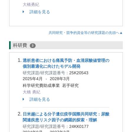
大橋勇紀
詳細を見る
共同研究・競争的資金等の研究課題の先頭へ▲
科研費
3
透析患者における痛風予防・血清尿酸値管理の
個別最適化に向けたモデル開発
研究課題/研究課題番号：
25K20543
2025年4月
2028年3月
-
科学研究費助成事業 若手研究
大橋 勇紀
詳細を見る
日米越による分子遺伝疫学国際共同研究：尿酸
関連疾患リスク因子の網羅的探索・理解
研究課題/研究課題番号：
24KK0177