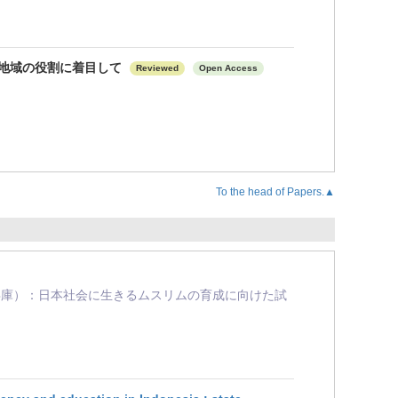
と地域の役割に着目して
Reviewed
Open Access
To the head of Papers.▲
デミー（兵庫）：日本社会に生きるムスリムの育成に向けた試