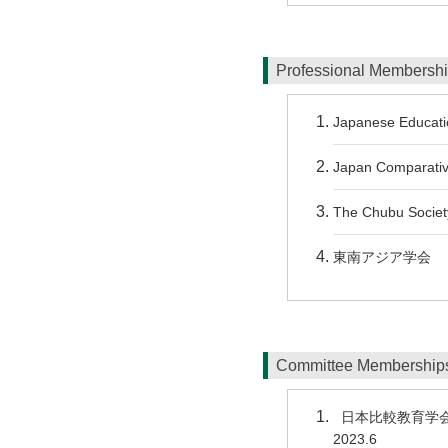
Professional Membersh
Japanese Educati
Japan Comparativ
The Chubu Society
東南アジア学会
Committee Membershi
日本比較教育学
2023.6