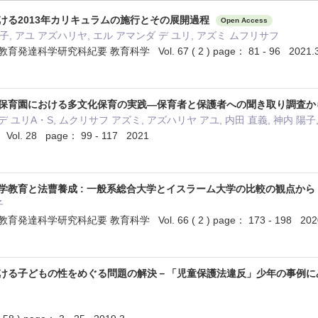
ける2013年カリキュラムの施行とその展開過程
Open Access
陽子, アユ アズハリヤ, エル アマンダ デ ユリ, アズミ ムフリサフ
達科学研究科紀要 教育科学 Vol. 67 ( 2 ) page： 81 - 96 2021.
保育園における多文化保育の実践—保育者と保護者への聞き取り調査
ユリA・S, ムクリサフ アズミ, アズハリヤ アユ, 内田 直義, 神内 陽子
. 28 page： 99 - 117 2021
学教育と法曹養成 : 一般系総合大学とイスラーム大学の比較の観点から
子
科学研究科紀要 教育科学 Vol. 66 ( 2 ) page： 173 - 198 2020
ける子どもの性をめぐる問題の解決－「児童保護法違反」少年の事例に