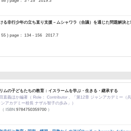
) page： 3 - 25 2019.3
ける非行少年の立ち直り支援－ムシャワラ（合議）を通じた問題解決
) page： 134 - 156 2017.7
リムの子どもたちの教育：イスラームを学ぶ・生きる・継承する
直義ほか編著（ Role： Contributor , 「第12章 ジャンアカ
ジャンアカデミー校長 ナザル智子の歩み」）
8
（ ISBN:
9784750359700
）