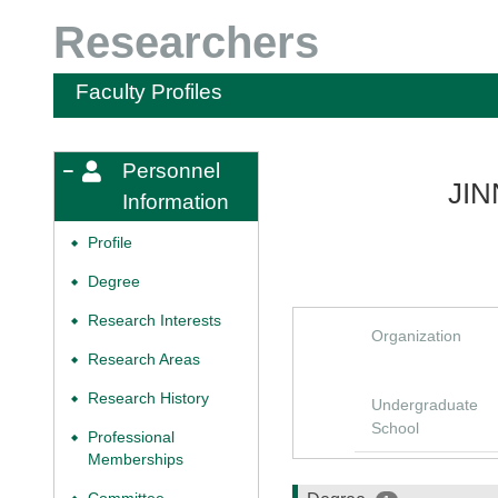
Researchers
Faculty Profiles
Personnel
JIN
Information
Profile
◆
Degree
◆
Research Interests
◆
Organization
Research Areas
◆
Research History
◆
Undergraduate
School
Professional
◆
Memberships