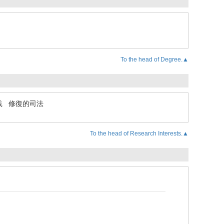
To the head of Degree.▲
践
修復的司法
To the head of Research Interests.▲