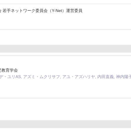
 若手ネットワーク委員会（Y-Net）運営委員
幼児教育学会
・ユリAS, アズミ・ムクリサフ, アユ・アズハリヤ, 内田直義, 神内陽子