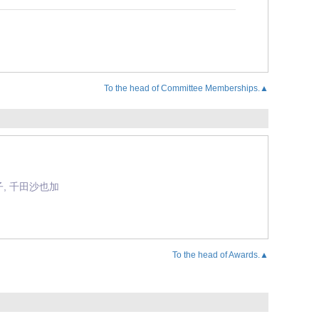
To the head of Committee Memberships.▲
, 千田沙也加
To the head of Awards.▲