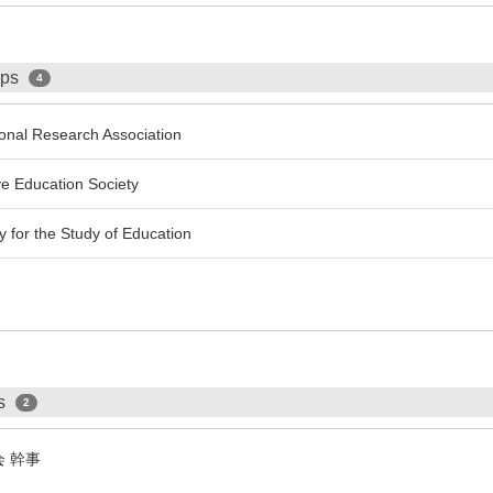
ips
4
onal Research Association
e Education Society
 for the Study of Education
ps
2
会 幹事