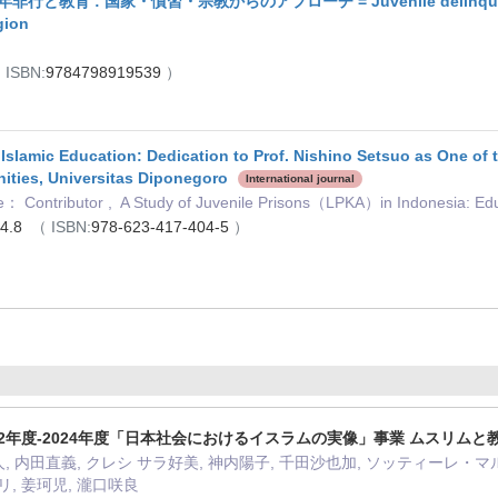
教育 : 国家・慣習・宗教からのアプローチ = Juvenile delinquency and 
gion
 ISBN:
9784798919539
）
Islamic Education: Dedication to Prof. Nishino Setsuo as One of t
ities, Universitas Diponegoro
International journal
： Contributor , A Study of Juvenile Prisons（LPKA）in Indonesia: Edu
24.8
（ ISBN:
978-623-417-404-5
）
22年度-2024年度「日本社会におけるイスラムの実像」事業 ムスリム
, 内田直義, クレシ サラ好美, 神内陽子, 千田沙也加, ソッティーレ・マ
, 姜珂児, 瀧口咲良