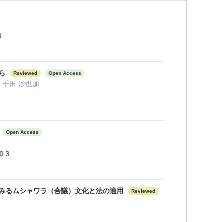
3
から
Reviewed
Open Access
, 千田 沙也加
Open Access
.3
みるムシャワラ（合議）文化と法の適用
Reviewed