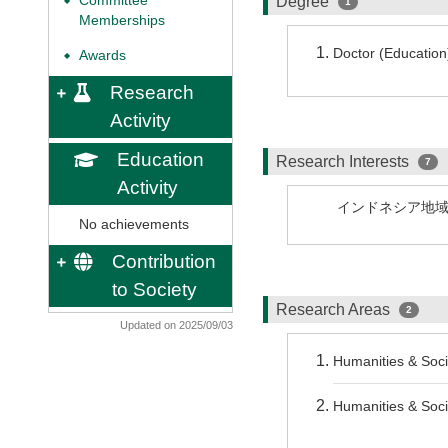
Committee
Degree
◆
1
Memberships
Doctor (Educatio
Awards
◆
Research
Activity
Education
Research Interests
7
Activity
インドネシア地
No achievements
Contribution
to Society
Research Areas
2
Updated on 2025/09/03
Humanities & Soci
Humanities & Soci