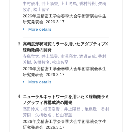
中村優斗, 井上陽登, 上山冬馬, 香村芳樹, 矢橋
牧名, 松山智至
2026年度精密工学会春季大会学術講演会学生
研究発表会 2026.3.17
More details
高精度形状可変ミラーを用いたアダプティブX
線顕微鏡の開発
寺島蛍太, 井上陽登, 南澤亮太, 渡邊恭成, 香村
芳樹, 矢橋牧名, 松山智至
2026年度精密工学会春季大会学術講演会学生
研究発表会 2026.3.17
More details
ニューラルネットワークを用いたＸ線顕微ラミ
ノグラフィ再構成法の開発
髙田怜来，櫛田浩資，井上陽登，亀島敬，香村
芳樹，矢橋牧名，松山智至
2026年度精密工学会春季大会学術講演会学生
研究発表会 2026.3.17