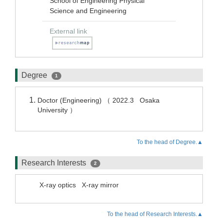
School of Engineering Physical
Science and Engineering
External link
Degree
1
Doctor (Engineering) （ 2022.3 Osaka
University ）
To the head of Degree.▲
Research Interests
2
X-ray optics
X-ray mirror
To the head of Research Interests.▲