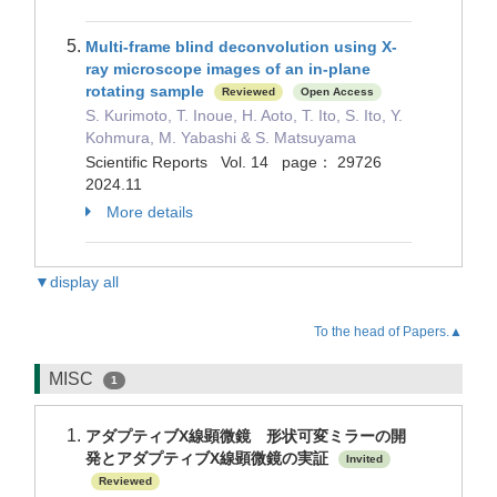
Multi-frame blind deconvolution using X-
ray microscope images of an in-plane
rotating sample
Reviewed
Open Access
S. Kurimoto, T. Inoue, H. Aoto, T. Ito, S. Ito, Y.
Kohmura, M. Yabashi & S. Matsuyama
Scientific Reports Vol. 14 page： 29726
2024.11
More details
▼display all
To the head of Papers.▲
MISC
1
アダプティブX線顕微鏡 形状可変ミラーの開
発とアダプティブX線顕微鏡の実証
Invited
Reviewed