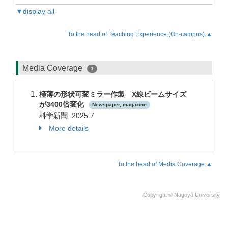
▼display all
To the head of Teaching Experience (On-campus).▲
Media Coverage
1
極薄の形状可変ミラー作製 X線ビームサイズ
が3400倍変化
Newspaper, magazine
科学新聞 2025.7
More details
To the head of Media Coverage.▲
Copyright © Nagoya University