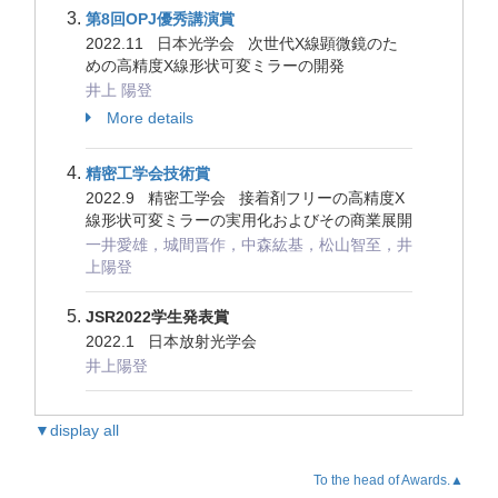
第8回OPJ優秀講演賞
2022.11 日本光学会 次世代X線顕微鏡のた
めの高精度X線形状可変ミラーの開発
井上 陽登
More details
精密工学会技術賞
2022.9 精密工学会 接着剤フリーの高精度X
線形状可変ミラーの実用化およびその商業展開
一井愛雄，城間晋作，中森紘基，松山智至，井
上陽登
JSR2022学生発表賞
2022.1 日本放射光学会
井上陽登
▼display all
To the head of Awards.▲