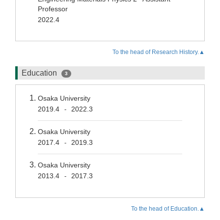
Professor
2022.4
To the head of Research History.▲
Education
3
Osaka University
2019.4
2022.3
-
Osaka University
2017.4
2019.3
-
Osaka University
2013.4
2017.3
-
To the head of Education.▲