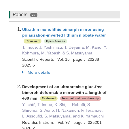
Papers
29
Ultrathin monolithic bimorph mirror using
polarization-inverted lithium niobate wafer
Reviewed
Open Access
T. Inoue, J. Yoshimizu, T. Ueyama, M. Kano, Y.
Kohmura, M. Yabashi & S. Matsuyama
Scientific Reports Vol. 15 page： 20238
2025.6
More details
Development of an ultraprecise glue-free
bimorph deformable mirror with a length of
460 mm
Reviewed
International coauthorship
Y. Ichii*, T. Inoue, X. Shi, L. Rebuffi, S.
Shiroma, S. Aono, H. Nakamori, F. Teramae,
L. Assoufid, S. Matsuyama, and K. Yamauchi
Rev. Sci. Instrum. Vol. 97 page： 025201
2026.2